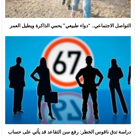
التواصل الاجتماعي.. “دواء طبيعي” يحمي الذاكرة ويطيل العمر
دراسة تدق ناقوس الخطر: رفع سن التقاعد قد يأتي على حساب