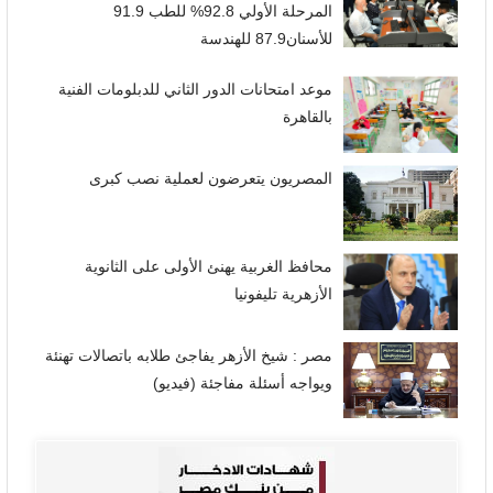
المرحلة الأولي 92.8% للطب 91.9
للأسنان87.9 للهندسة
موعد امتحانات الدور الثاني للدبلومات الفنية
بالقاهرة
المصريون يتعرضون لعملية نصب كبرى
محافظ الغربية يهنئ الأولى على الثانوية
الأزهرية تليفونيا
مصر : شيخ الأزهر يفاجئ طلابه باتصالات تهنئة
ويواجه أسئلة مفاجئة (فيديو)