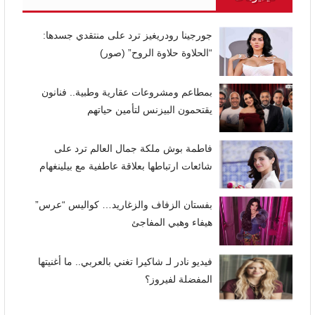
جورجينا رودريغيز ترد على منتقدي جسدها:
“الحلاوة حلاوة الروح” (صور)
بمطاعم ومشروعات عقارية وطبية.. فنانون
يقتحمون البيزنس لتأمين حياتهم
فاطمة بوش ملكة جمال العالم ترد على
شائعات ارتباطها بعلاقة عاطفية مع بيلينغهام
بفستان الزفاف والزغاريد… كواليس “عرس”
هيفاء وهبي المفاجئ
فيديو نادر لـ شاكيرا تغني بالعربي.. ما أغنيتها
المفضلة لفيروز؟