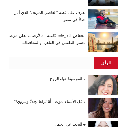
تعرف على قصة “القاضي المزيف” الذي أثار
جدلاً في مصر
انخفاض 3 درجات كاملة.. «الأرصاد» تعلن موعد
تحسن الطقس في القاهرة والمحافظات
الرأى
# الموسيقا حياة الروح
# كل الأشياء تموت.. أَمْ تُراها تجِفُّ وتنزوي!؟
# البحث عن الجمال