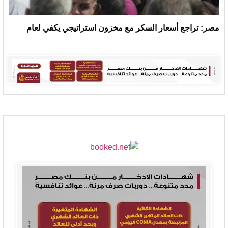
مصر: تراجع أسعار السكر مع مخزون استراتيجي يكفي لعام