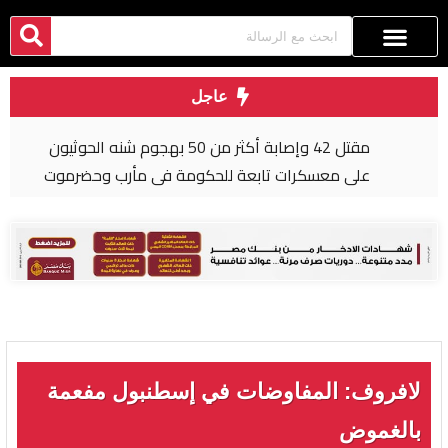
عاجل
مقتل 42 وإصابة أكثر من 50 بهجوم شنه الحوثيون
على معسكرات تابعة للحكومة في مأرب وحضرموت
لافروف: المفاوضات في إسطنبول مفعمة
بالغموض