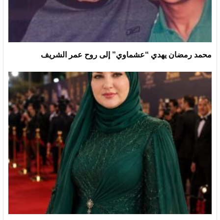
محمد رمضان يهدي “عشماوي” إلى روح عمر الشريف