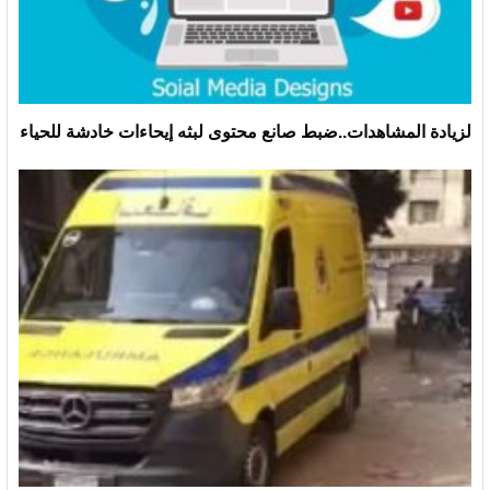
لزيادة المشاهدات..ضبط صانع محتوى لبثه إيحاءات خادشة للحياء