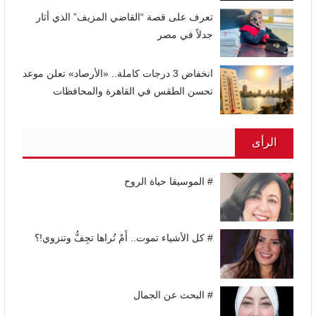
تعرف على قصة “القاضي المزيف” الذي أثار
جدلاً في مصر
انخفاض 3 درجات كاملة.. «الأرصاد» تعلن موعد
تحسن الطقس في القاهرة والمحافظات
الرأى
# الموسيقا حياة الروح
# كل الأشياء تموت.. أَمْ تُراها تجِفُّ وتنزوي!؟
# البحث عن الجمال