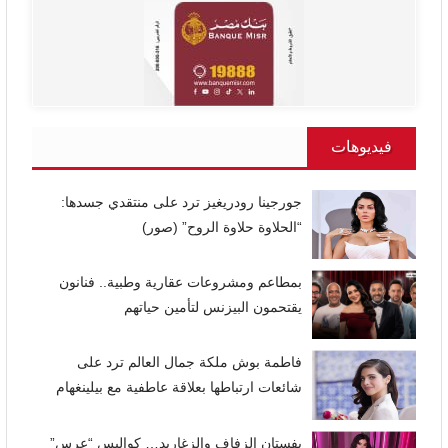
فيديوهات
جورجينا رودريغيز ترد على منتقدي جسدها:
“الحلاوة حلاوة الروح” (صور)
بمطاعم ومشروعات عقارية وطبية.. فنانون
يقتحمون البيزنس لتأمين حياتهم
فاطمة بوش ملكة جمال العالم ترد على
شائعات ارتباطها بعلاقة عاطفية مع بيلينغهام
بفستان الزفاف والزغاريد… كواليس “عرس”