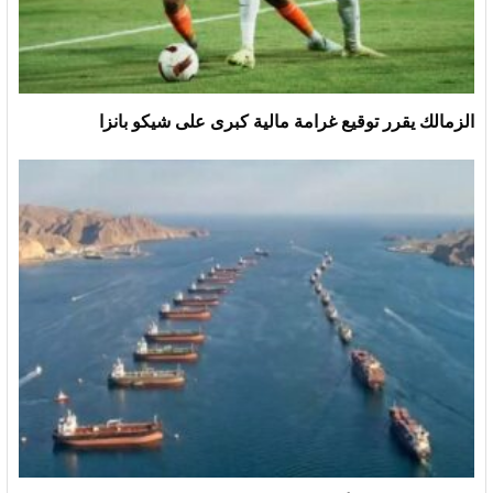
الزمالك يقرر توقيع غرامة مالية كبرى على شيكو بانزا