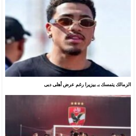
الزمالك يتمسك بـ بيزيرا رغم عرض أهلى دبى