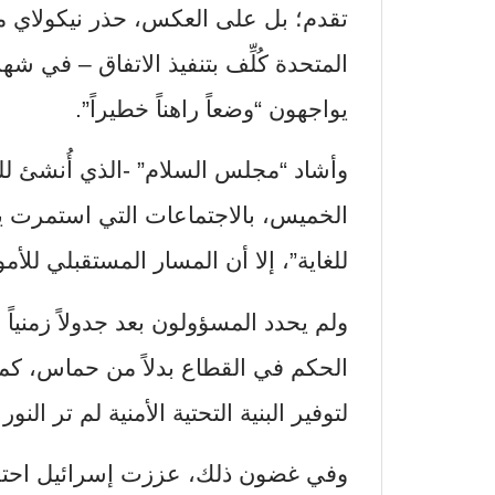
تقدم؛ بل على العكس، حذر نيكولاي 
المتحدة كُلِّف بتنفيذ الاتفاق – في ش
يواجهون “وضعاً راهناً خطيراً”.
وأشاد “مجلس السلام” -الذي أُنشئ لل
الخميس، بالاجتماعات التي استمرت ي
للغاية”، إلا أن المسار المستقبلي للأمو
ولم يحدد المسؤولون بعد جدولاً زمنياً
الحكم في القطاع بدلاً من حماس، كما
لتوفير البنية التحتية الأمنية لم تر النور 
وفي غضون ذلك، عززت إسرائيل احتلال