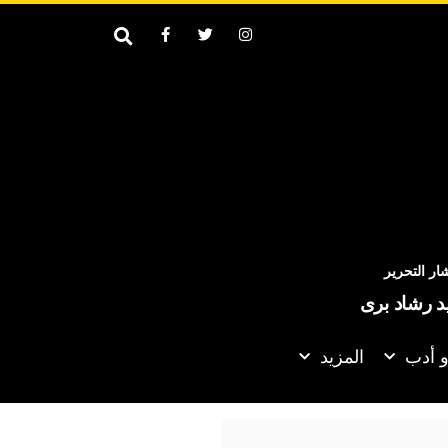
ر التحرير
يد رشاد برى
و أدب
المزيد