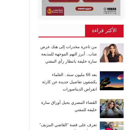
الأكثر قراءة
من تاجرة مخدرات إلى هتك عرض
شاب.. أبرز التهم الموجهة للمذيعة
سارة خليفة بانتظار رأي المفتي
بعد 66 مليون سنة.. العلماء
يكشفون تفاصيل جديدة عن كارثة
انقراض الديناصورات
القضاء المصري يحيل أوراق سارة
خليفة للمفتي
تعرف على قصة “القاضي المزيف”