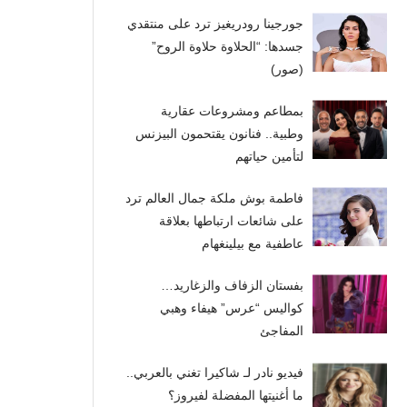
جورجينا رودريغيز ترد على منتقدي
جسدها: “الحلاوة حلاوة الروح”
(صور)
بمطاعم ومشروعات عقارية
وطبية.. فنانون يقتحمون البيزنس
لتأمين حياتهم
فاطمة بوش ملكة جمال العالم ترد
على شائعات ارتباطها بعلاقة
عاطفية مع بيلينغهام
بفستان الزفاف والزغاريد…
كواليس “عرس” هيفاء وهبي
المفاجئ
فيديو نادر لـ شاكيرا تغني بالعربي..
ما أغنيتها المفضلة لفيروز؟