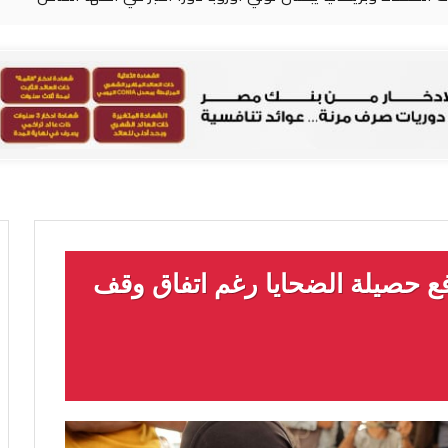
فع حصيلة الضحايا رغم اتفاق وقف