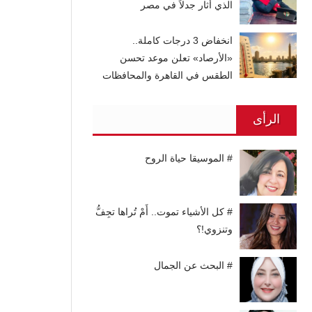
الذي أثار جدلاً في مصر
انخفاض 3 درجات كاملة..
«الأرصاد» تعلن موعد تحسن
الطقس في القاهرة والمحافظات
الرأى
# الموسيقا حياة الروح
# كل الأشياء تموت.. أَمْ تُراها تجِفُّ
وتنزوي!؟
# البحث عن الجمال