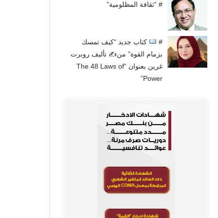
# “ثقافة المظلومية”
#
كتاب جديد “كيف تمسك
بزمام القوة” من✍
تأليف روبرت
غرين بعنوان “The 48 Laws of
Power”