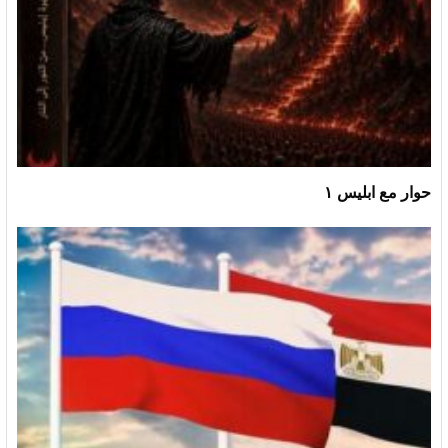
حوار مع ابليس ١