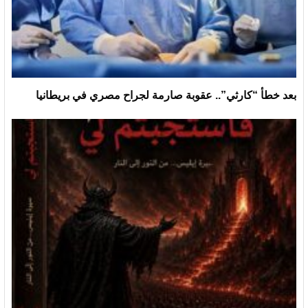
بعد خطأ “كارثي”.. عقوبة صارمة لجراح مصري في بريطانيا