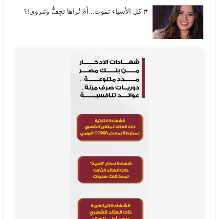
# كل الأشياء تموت.. أَمْ تُراها تجِفُّ وتنزوي!؟