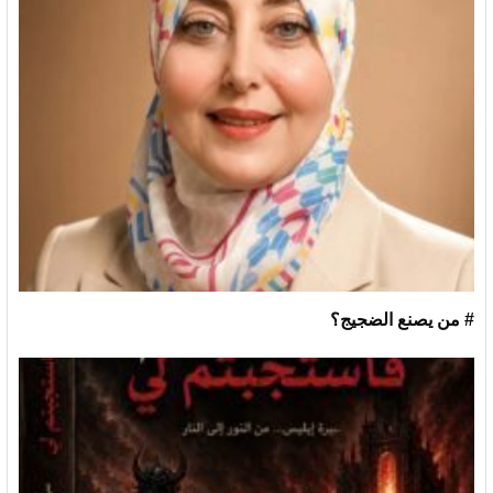
# من يصنع الضجيج؟