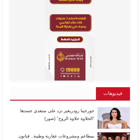
فيديوهات
جورجينا رودريغيز ترد على منتقدي جسدها:
“الحلاوة حلاوة الروح” (صور)
بمطاعم ومشروعات عقارية وطبية.. فنانون