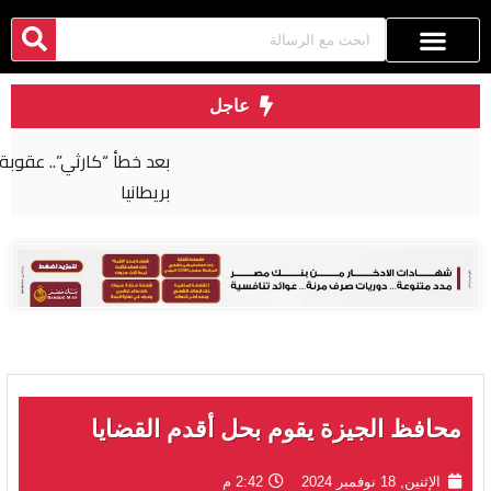
عاجل
بعد خطأ “كارثي”.. عقوبة صارمة لجراح مصري في
بريطانيا
محافظ الجيزة يقوم بحل أقدم القضايا
الإثنين, 18 نوفمبر 2024
2:42 م