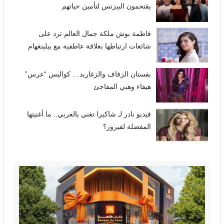
يقتحمون البيزنس لتأمين حياتهم
فاطمة بوش ملكة جمال العالم ترد على
شائعات ارتباطها بعلاقة عاطفية مع بيلينغهام
بفستان الزفاف والزغاريد… كواليس “عرس”
هيفاء وهبي المفاجئ
فيديو نادر لـ شاكيرا تغني بالعربي.. ما أغنيتها
المفضلة لفيروز؟