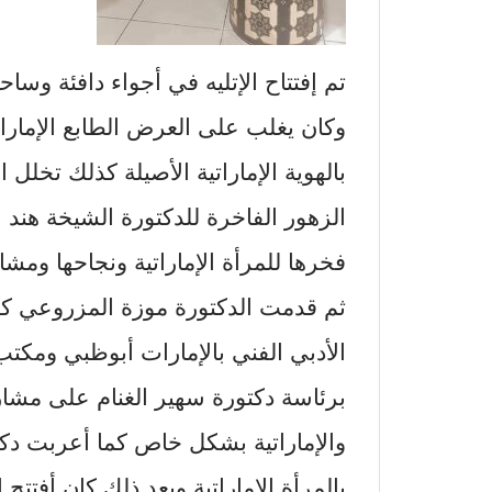
تم إفتتاح الإتليه في أجواء دافئة وسا
وكان يغلب على العرض الطابع الإمارات
بالهوية الإماراتية الأصيلة كذلك تخلل 
الزهور الفاخرة للدكتورة الشيخة هند
فخرها للمرأة الإماراتية ونجاحها ومشا
ثم قدمت الدكتورة موزة المزروعي كل
الأدبي الفني بالإمارات أبوظبي ومكتب ا
برئاسة دكتورة سهير الغنام على مشار
والإماراتية بشكل خاص كما أعربت دكت
بالمرأة الإماراتية وبعد ذلك كان أفتتح 