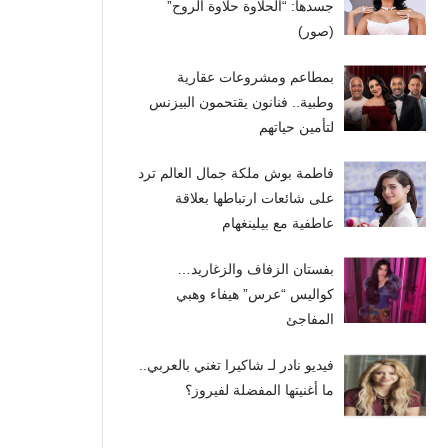
جسدها: “الحلاوة حلاوة الروح”
(صور)
بمطاعم ومشروعات عقارية
وطبية.. فنانون يقتحمون البيزنس
لتأمين حياتهم
فاطمة بوش ملكة جمال العالم ترد
على شائعات ارتباطها بعلاقة
عاطفية مع بيلينغهام
بفستان الزفاف والزغاريد…
كواليس “عرس” هيفاء وهبي
المفاجئ
فيديو نادر لـ شاكيرا تغني بالعربي..
ما أغنيتها المفضلة لفيروز؟