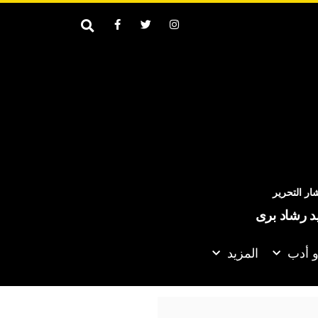
ر التحرير
يد رشاد برى
و أدب
المزيد
على اتفاق الدفاع المشترك بين السعودية وباكستان وتركيا