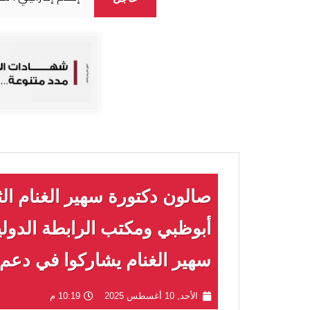
صالون دكتورة سهير الغنام الث
أبوظبي ومكتب الرابطة الدولية
سهير الغنام يشاركوا في دعم ال
الأحد, 10 أغسطس 2025
10:19 م