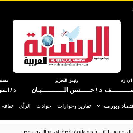
ا
إدارة
رئيس التحرير
مستشا
ســـــــــــف
د / حــــــسن اللـــــــــــــبـان
د / الس
تصاد وبورصة
تقارير وحوارات
حوادث
الرأى
ثقافة 
ي إسرائيل في مصر
تعليق إيراني جديد 