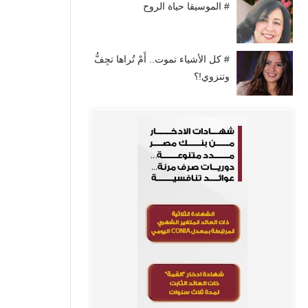
# الموسيقا حياة الروح
# كل الأشياء تموت.. أَمْ تُراها تجِفُّ
وتنزوي!؟