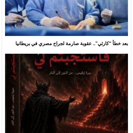
بعد خطأ “كارثي”.. عقوبة صارمة لجراح مصري في بريطانيا