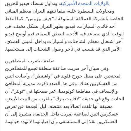
ب
الولايات المتحدة الأميركية
، وتداول نشطاء فيديو للحريق
ومحاولات السيطرة عليه، بينما تلتهم النيران معظم المباني
الخاصة بالشركة العملاقة المملوكة لـ”جيف بيزوس”. كما التقط
أحد قائدي السيارات، فيديو، يظهر النيران بشكل مخيف، في
الوقت الذي تتصاعد فيه الأدخنة لتغطي السماء، فيم أوضح فيديو
آخر اشتعال معظم الشاحنات والسيارات بداخل المبنى العملاق،
الأمر الذي قد يتسبب في تأخر وصول الشحنات إلى مستحقيها.
صاعقة تضرب المتظاهرين
وفي سياق آخر ضربت صاعقة منطقة تجمع للمتظاهرين
المحتجين على مقتل جورج فلويد في “واشنطن”، وأصابت اثنين
من العسكريين هناك، وفي هذا الصدد ذكرت مديرية المطافئ
والإسعاف في مقاطعة كولومبيا، عبر صفحتها في “تويتر”، أن
الحادث وقع في حديقة “لافاييت بارك” بالقرب من البيت الأبيض،
مضيفة أنها تلقت اتصالا بعد منتصف ليل الجمعة عن تعرض
عسكريين اثنين لصاعقة ضربت داخل الحديقة، مشيرة إلى أن
العسكريين نقلا إلى المستشفى وأن إصاباتهما لا تهدد حياتهما.