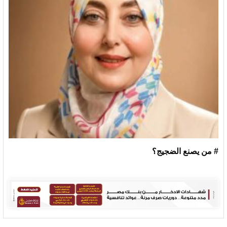
# من يصنع الضجيج؟