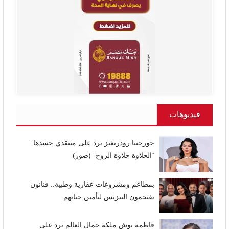
فيديوهات
جورجينا رودريغيز ترد على منتقدي جسدها:
“الحلاوة حلاوة الروح” (صور)
بمطاعم ومشروعات عقارية وطبية.. فنانون
يقتحمون البيزنس لتأمين حياتهم
فاطمة بوش ملكة جمال العالم ترد على