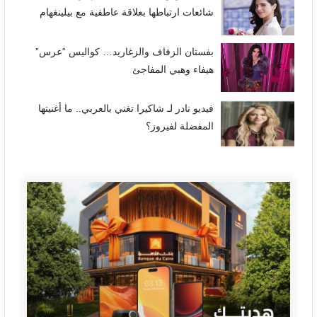
شائعات ارتباطها بعلاقة عاطفية مع بيلينغهام
بفستان الزفاف والزغاريد… كواليس “عرس”
هيفاء وهبي المفاجئ
فيديو نادر لـ شاكيرا تغني بالعربي.. ما أغنيتها
المفضلة لفيروز؟