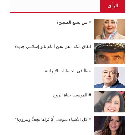
الرأى
# من يصنع الضجيج؟
اتفاق مكة.. هل نحن أمام ناتو إسلامي جديد؟
خطأ في الحسابات الإيرانية
# الموسيقا حياة الروح
# كل الأشياء تموت.. أَمْ تُراها تجِفُّ وتنزوي!؟