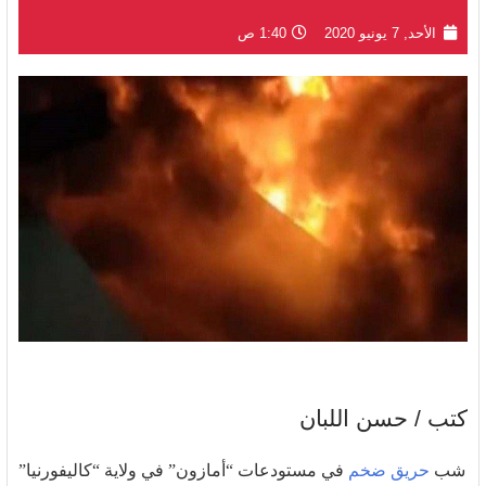
الأحد, 7 يونيو 2020
1:40 ص
كتب / حسن اللبان
شب
حريق ضخم
في مستودعات “أمازون” في ولاية “كاليفورنيا”