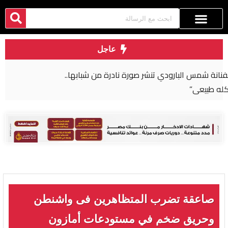
عاجل
استدعاء محمد صلاح للمثول أمام القضاء المصري
صاعقة تضرب المتظاهرين فى واشنطن
وحريق ضخم في مستودعات أمازون