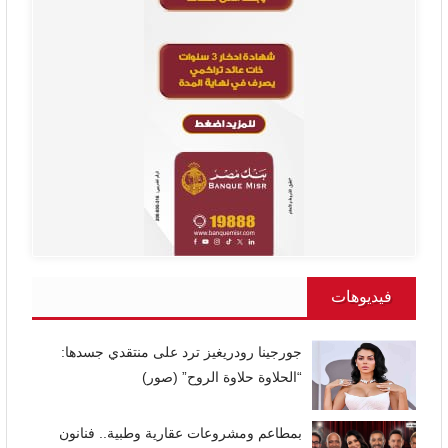
فيديوهات
جورجينا رودريغيز ترد على منتقدي جسدها:
“الحلاوة حلاوة الروح” (صور)
بمطاعم ومشروعات عقارية وطبية.. فنانون