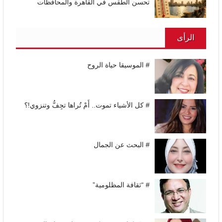
تحسن الطقس في القاهرة والمحافظات
الرأى
# الموسيقا حياة الروح
# كل الأشياء تموت.. أَمْ تُراها تجِفُّ وتنزوي!؟
# البحث عن الجمال
# “ثقافة المظلومية”