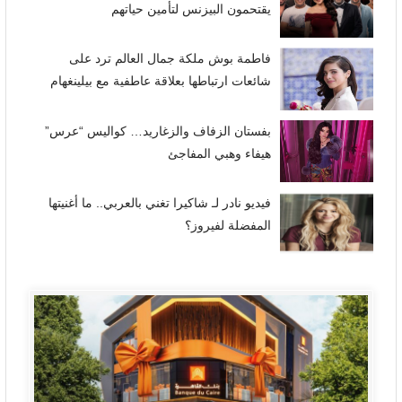
يقتحمون البيزنس لتأمين حياتهم
فاطمة بوش ملكة جمال العالم ترد على
شائعات ارتباطها بعلاقة عاطفية مع بيلينغهام
بفستان الزفاف والزغاريد… كواليس “عرس”
هيفاء وهبي المفاجئ
فيديو نادر لـ شاكيرا تغني بالعربي.. ما أغنيتها
المفضلة لفيروز؟