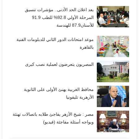
بعد اعلان الحد الأدنى.. مؤشرات تنسيق
المرحلة الأولي 92.8% للطب 91.9
للأسنان87.9 للهندسة
موعد امتحانات الدور الثاني للدبلومات الفنية
بالقاهرة
المصريون يتعرضون لعملية نصب كبرى
محافظ الغربية يهنئ الأولى على الثانوية
الأزهرية تليفونيا
مصر : شيخ الأزهر يفاجئ طلابه باتصالات تهنئة
ويواجه أسئلة مفاجئة (فيديو)