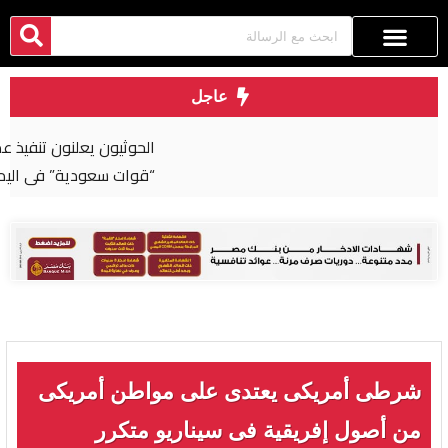
عاجل
الحوثيون يعلنون تنفيذ عملية عسكرية واسعة ضد
“قوات سعودية” في اليمن
شرطى أمريكى يعتدى على مواطن أمريكى
من أصول إفريقية فى سيناريو متكرر