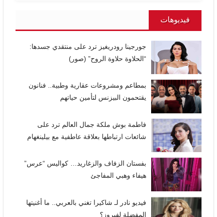
فيديوهات
جورجينا رودريغيز ترد على منتقدي جسدها:
“الحلاوة حلاوة الروح” (صور)
بمطاعم ومشروعات عقارية وطبية.. فنانون
يقتحمون البيزنس لتأمين حياتهم
فاطمة بوش ملكة جمال العالم ترد على
شائعات ارتباطها بعلاقة عاطفية مع بيلينغهام
بفستان الزفاف والزغاريد… كواليس “عرس”
هيفاء وهبي المفاجئ
فيديو نادر لـ شاكيرا تغني بالعربي.. ما أغنيتها
المفضلة لفيروز؟