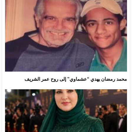
محمد رمضان يهدي “عشماوي” إلى روح عمر الشريف