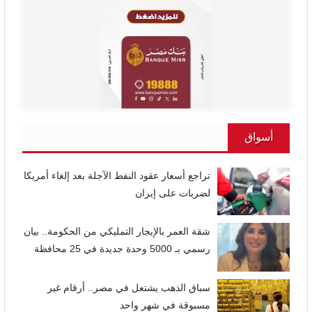
أسواق
تراجع أسعار عقود النفط الآجلة بعد إلغاء أمريكا
لضربات على إيران
شقة العمر بالإيجار التمليكي من الحكومة.. بيان
رسمي بـ 5000 وحدة جديدة في 25 محافظة
سباق الذهب يشتعل في مصر.. أرقام غير
مسبوقة في شهر واحد