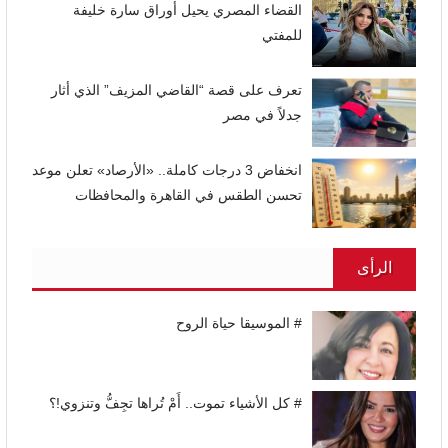
القضاء المصري يحيل أوراق سارة خليفة
للمفتي
تعرف على قصة “القاضي المزيف” الذي أثار
جدلاً في مصر
انخفاض 3 درجات كاملة.. «الأرصاد» تعلن موعد
تحسن الطقس في القاهرة والمحافظات
الرأى
# الموسيقا حياة الروح
# كل الأشياء تموت.. أَمْ تُراها تجِفُّ وتنزوي!؟