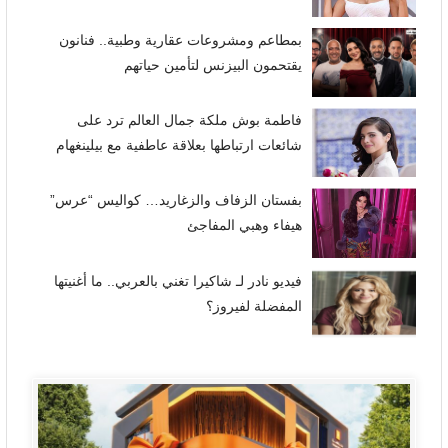
بمطاعم ومشروعات عقارية وطبية.. فنانون
يقتحمون البيزنس لتأمين حياتهم
فاطمة بوش ملكة جمال العالم ترد على
شائعات ارتباطها بعلاقة عاطفية مع بيلينغهام
بفستان الزفاف والزغاريد… كواليس “عرس”
هيفاء وهبي المفاجئ
فيديو نادر لـ شاكيرا تغني بالعربي.. ما أغنيتها
المفضلة لفيروز؟