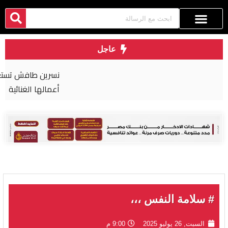
عاجل
نسرين طافش تستعيد «الروقان» من كواليس أحدث
أعمالها الغنائية
# سلامة النفس ،،،
السبت, 26 يوليو 2025
9:00 م