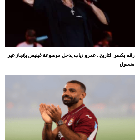
رقم يكسر التاريخ.. عمرو دياب يدخل موسوعة غينيس بإنجاز غير
مسبوق