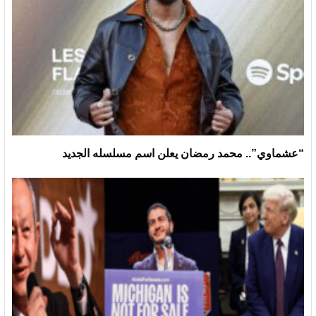
“عشماوي”.. محمد رمضان يعلن اسم مسلسله الجديد