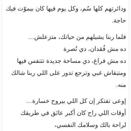
ودائرتهم كلها سُم، وكل يوم فيها كان بيموّت فيك
حاجة.
فلما ربنا يشيلهم من حياتك، متزعلش…
ده مش فُقدان، دي نُصرة
ده مش فراغ، دي مساحة جديدة تتنفس فيها
ومتبقاش غبي وترجع تدور على اللي ربنا شالك
منه.
إوعى تفتكر إن كل اللي بيروح خسارة…
أوقات اللي راح كان أكبر عائق في طريقك
لراحة بالك وسلامك النفسي،