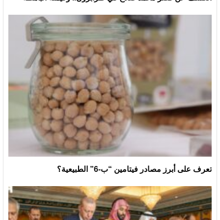
تعرف على أبرز مصادر فيتامين “ب-6” الطبيعية؟