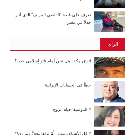
تعرف على قصة “القاضي المزيف” الذي أثار
جدلاً في مصر
الرأى
اتفاق مكة.. هل نحن أمام ناتو إسلامي جديد؟
خطأ في الحسابات الإيرانية
# الموسيقا حياة الروح
# كل الأشياء تموت.. أَمْ تُراها تجِفُّ وتنزوي!؟