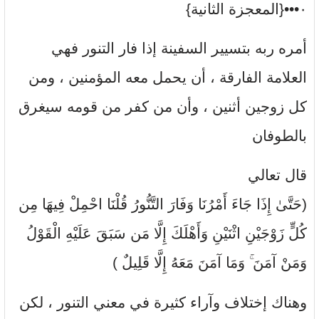
٠•••{المعجزة الثانية}
أمره ربه بتسيير السفينة إذا فار التنور فهي
العلامة الفارقة ، أن يحمل معه المؤمنين ، ومن
كل زوجين أثنين ، وأن من كفر من قومه سيغرق
بالطوفان
قال تعالي
(حَتَّىٰ إِذَا جَاءَ أَمْرُنَا وَفَارَ التَّنُّورُ قُلْنَا احْمِلْ فِيهَا مِن
كُلٍّ زَوْجَيْنِ اثْنَيْنِ وَأَهْلَكَ إِلَّا مَن سَبَقَ عَلَيْهِ الْقَوْلُ
وَمَنْ آمَنَ ۚ وَمَا آمَنَ مَعَهُ إِلَّا قَلِيلٌ )
وهناك إختلاف وآراء كثيرة في معني التنور ، لكن