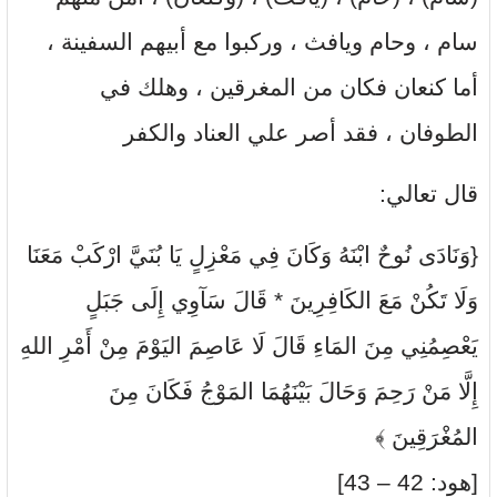
سام ، وحام ويافث ، وركبوا مع أبيهم السفينة ،
أما كنعان فكان من المغرقين ، وهلك في
الطوفان ، فقد أصر علي العناد والكفر
قال تعالي:
{وَنَادَى نُوحٌ ابْنَهُ وَكَانَ فِي مَعْزِلٍ يَا بُنَيَّ ارْكَبْ مَعَنَا
وَلَا تَكُنْ مَعَ الكَافِرِينَ * قَالَ سَآوِي إِلَى جَبَلٍ
يَعْصِمُنِي مِنَ المَاءِ قَالَ لَا عَاصِمَ اليَوْمَ مِنْ أَمْرِ اللهِ
إِلَّا مَنْ رَحِمَ وَحَالَ بَيْنَهُمَا المَوْجُ فَكَانَ مِنَ
المُغْرَقِينَ ﴾
[هود: 42 – 43]