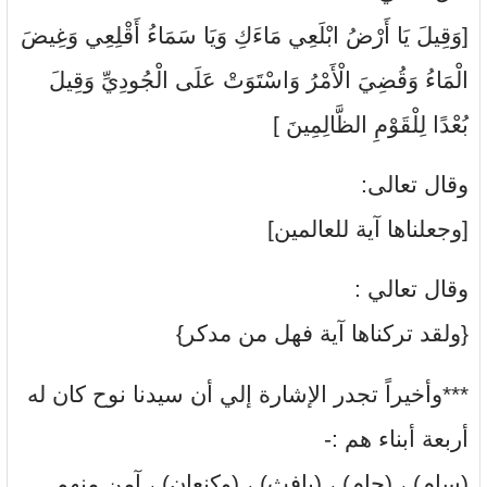
[وَقِيلَ يَا أَرْضُ ابْلَعِي مَاءَكِ وَيَا سَمَاءُ أَقْلِعِي وَغِيضَ
الْمَاءُ وَقُضِيَ الْأَمْرُ وَاسْتَوَتْ عَلَى الْجُودِيِّ وَقِيلَ
بُعْدًا لِلْقَوْمِ الظَّالِمِينَ ]
وقال تعالى:
[وجعلناها آية للعالمين]
وقال تعالي :
{ولقد تركناها آية فهل من مدكر}
***وأخيراً تجدر الإشارة إلي أن سيدنا نوح كان له
أربعة أبناء هم :-
(سام) ، (حام) ، (يافث) ، (وكنعان) ، آمن منهم