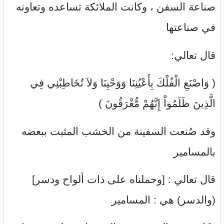
صناعة السفن ، وكانت الملائكة تساعده وتعاونه
في صناعتها
قال تعالي:
( وَاصْنَعِ الْفُلْكَ بِأَعْيُنِنَا وَوَحْيِنَا وَلاَ تُخَاطِبْنِي فِي
الَّذِينَ ظَلَمُواْ إِنَّهُمْ مُّغْرَقُونَ )
وقد صُنعت السفينة من الخشب المثبت ببعضه
بالمسامير
قال تعالي : [وحملناه على ذات ألواح ودسر]
(والدسر) هي : المسامير