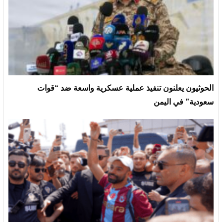
الحوثيون يعلنون تنفيذ عملية عسكرية واسعة ضد “قوات
سعودية” في اليمن