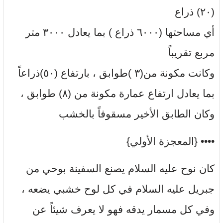
(٢٠) ذراع
أي مساحتها (٦٠٠٠ ذراع ) بما يعادل ٣٠٠٠ متر
مربع تقريباً
وكانت مكونة من(٣ )طوابق ، بارتفاع (٥٠)ذراعاً
بما يعادل ارتفاع عمارة مكونة من (٨) طوابق ،
وكان الطابق الأخير مسقوفاً بالخشب
•••• {المعجزة الأولي}
كان نوح عليه السلام يصنع السفينة بوحي من
جبريل عليه السلام في كل لوح خشبي يضعه ،
وفي كل مسمار يدقه فهو لا يعرف شيئاً عن