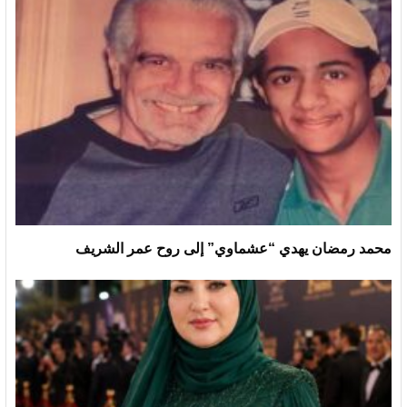
محمد رمضان يهدي “عشماوي” إلى روح عمر الشريف