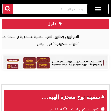
عاجل
الحوثيون يعلنون تنفيذ عملية عسكرية واسعة ضد
“قوات سعودية” في اليمن
# سفينة نوح معجزة إلهية….
الإثنين, 2 أكتوبر 2023
10:54 ص