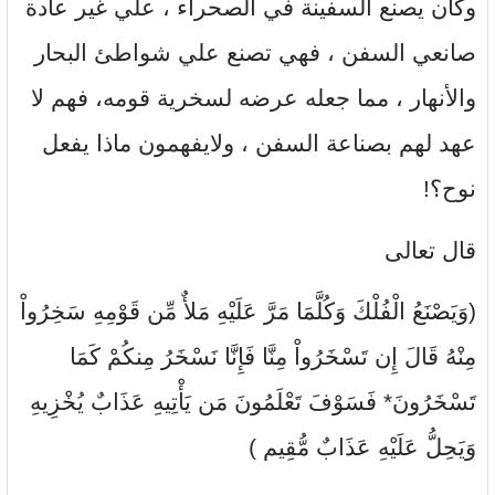
وكان يصنع السفينة في الصحراء ، علي غير عادة
صانعي السفن ، فهي تصنع علي شواطئ البحار
والأنهار ، مما جعله عرضه لسخرية قومه، فهم لا
عهد لهم بصناعة السفن ، ولايفهمون ماذا يفعل
نوح؟!
قال تعالى
(وَيَصْنَعُ الْفُلْكَ وَكُلَّمَا مَرَّ عَلَيْهِ مَلأٌ مِّن قَوْمِهِ سَخِرُواْ
مِنْهُ قَالَ إِن تَسْخَرُواْ مِنَّا فَإِنَّا نَسْخَرُ مِنكُمْ كَمَا
تَسْخَرُونَ* فَسَوْفَ تَعْلَمُونَ مَن يَأْتِيهِ عَذَابٌ يُخْزِيهِ
وَيَحِلُّ عَلَيْهِ عَذَابٌ مُّقِيم )