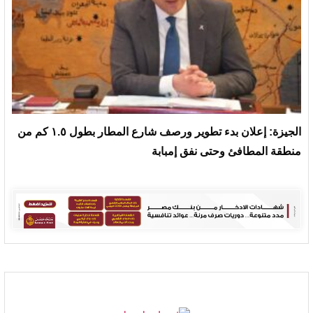
الجيزة: إعلان بدء تطوير ورصف شارع المطار بطول ١.٥ كم من
منطقة المطافئ وحتى نفق إمبابة