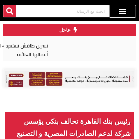
عاجل
نسرين طافش تستعيد «الروقان» من كواليس أحدث
أعمالها الغنائية
رئيس بنك القاهرة تحالف بنكي يؤسس
شركة لدعم الصادرات المصرية و التصنيع