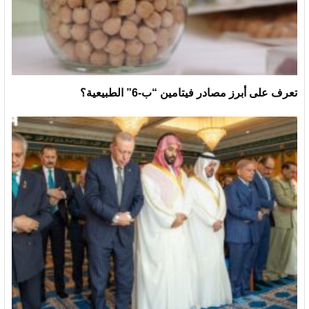
تعرف على أبرز مصادر فيتامين “ب-6” الطبيعية؟