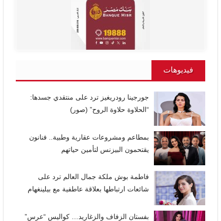
فيديوهات
جورجينا رودريغيز ترد على منتقدي جسدها:
“الحلاوة حلاوة الروح” (صور)
بمطاعم ومشروعات عقارية وطبية.. فنانون
يقتحمون البيزنس لتأمين حياتهم
فاطمة بوش ملكة جمال العالم ترد على
شائعات ارتباطها بعلاقة عاطفية مع بيلينغهام
بفستان الزفاف والزغاريد… كواليس “عرس”