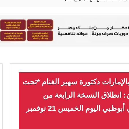
الإمارات دكتورة سهير الغنام *تحت
 انطلاق النسخة الرابعة من
المنتدى العربي للكوتشينج في أبوظبي اليوم الخميس 21 نوفمبر