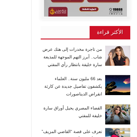
الأكثر قراءة
من تاجرة مخدرات إلى هتك عرض
شاب.. أبرز التهم الموجهة للمذيعة
سارة خليفة بانتظار رأي المفتي
بعد 66 مليون سنة.. العلماء
يكشفون تفاصيل جديدة عن كارثة
انقراض الديناصورات
القضاء المصري يحيل أوراق سارة
خليفة للمفتي
تعرف على قصة “القاضي المزيف”