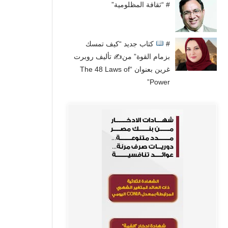
# “ثقافة المظلومية”
#
كتاب جديد “كيف تمسك
بزمام القوة” من✍
تأليف روبرت
غرين بعنوان “The 48 Laws of
Power”