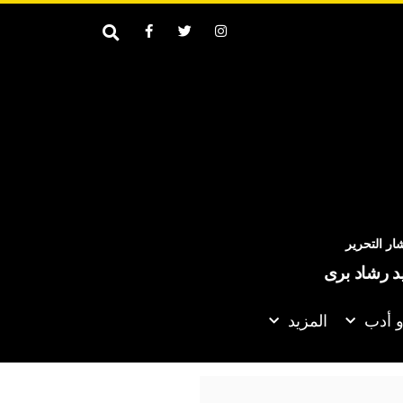
ر التحرير
يد رشاد برى
و أدب
المزيد
ستكمل مفاوضات تمديد عقود رباعي الفريق في إسبانيا