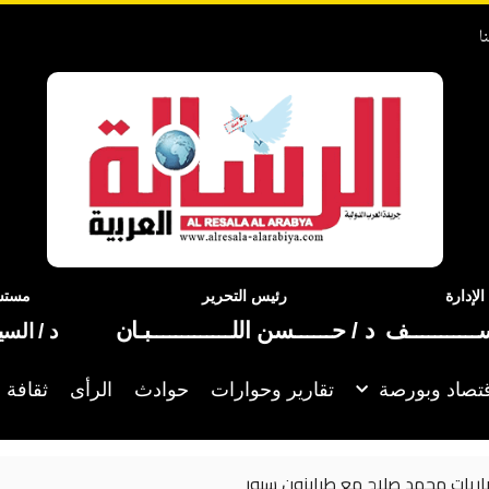
ا
إدارة
رئيس التحرير
مستشا
ســـــــــــف
د / حــــــسن اللـــــــــــــبـان
د / الس
تصاد وبورصة
تقارير وحوارات
حوادث
الرأى
ثقافة 
 سبور
الأهلي ي