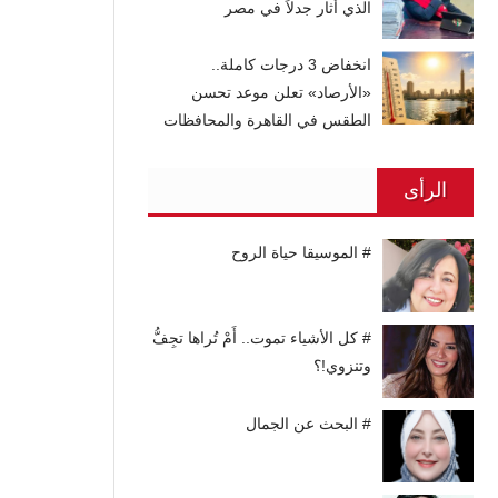
الذي أثار جدلاً في مصر
انخفاض 3 درجات كاملة..
«الأرصاد» تعلن موعد تحسن
الطقس في القاهرة والمحافظات
الرأى
# الموسيقا حياة الروح
# كل الأشياء تموت.. أَمْ تُراها تجِفُّ
وتنزوي!؟
# البحث عن الجمال