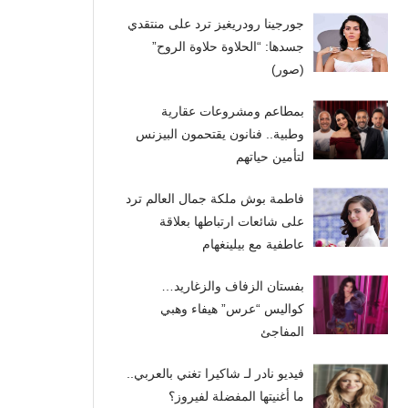
جورجينا رودريغيز ترد على منتقدي
جسدها: “الحلاوة حلاوة الروح”
(صور)
بمطاعم ومشروعات عقارية
وطبية.. فنانون يقتحمون البيزنس
لتأمين حياتهم
فاطمة بوش ملكة جمال العالم ترد
على شائعات ارتباطها بعلاقة
عاطفية مع بيلينغهام
بفستان الزفاف والزغاريد…
كواليس “عرس” هيفاء وهبي
المفاجئ
فيديو نادر لـ شاكيرا تغني بالعربي..
ما أغنيتها المفضلة لفيروز؟