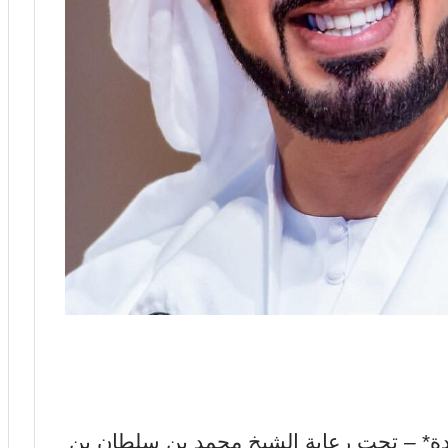
تحدة* – تحت رعاية الشيخ محمد بن سلطان بن