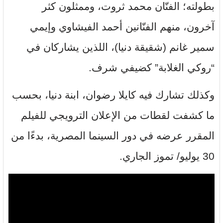
بطولته؛ الفنّان محمد ثروت، وممثلون كثر
آخرون، منهم الفنّانين أحمد الفيشاوي وإيمي
سمير غانم (شقيقة دنيا)، اللذين يشاركان في
“روكي الغلابة” كضيفي شرف.
وكذلك تشارك فيه كايلا رضوان، ابنة دنيا، بحسب
ما كشفت لقطات من الإعلان الترويجي للفيلم
المقرر عرضه في دور السينما المصرية، بدءًا من
30 يوليو/ تموز الجاري.