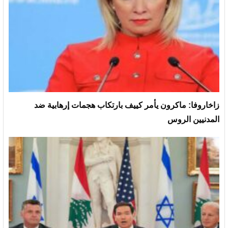
زاخاروفا: ماكرون يأمر كييف بارتكاب هجمات إرهابية ضد
المدنيين الروس