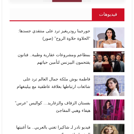
فيديوهات
جورجينا رودريغيز ترد على منتقدي جسدها:
“الحلاوة حلاوة الروح” (صور)
بمطاعم ومشروعات عقارية وطبية.. فنانون
يقتحمون البيزنس لتأمين حياتهم
فاطمة بوش ملكة جمال العالم ترد على
شائعات ارتباطها بعلاقة عاطفية مع بيلينغهام
بفستان الزفاف والزغاريد… كواليس “عرس”
هيفاء وهبي المفاجئ
فيديو نادر لـ شاكيرا تغني بالعربي.. ما أغنيتها