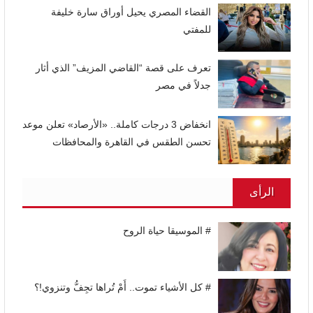
القضاء المصري يحيل أوراق سارة خليفة
للمفتي
تعرف على قصة “القاضي المزيف” الذي أثار
جدلاً في مصر
انخفاض 3 درجات كاملة.. «الأرصاد» تعلن موعد
تحسن الطقس في القاهرة والمحافظات
الرأى
# الموسيقا حياة الروح
# كل الأشياء تموت.. أَمْ تُراها تجِفُّ وتنزوي!؟