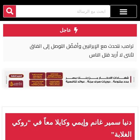
عاجل
ترامب: نتحدث مع الإيرانيين وأفضّل التوصل إلى اتفاق
لأنني لا أريد قتل الناس
دنيا سمير غانم وإيمي وكايلا معاً في “روكي
الغلابة”