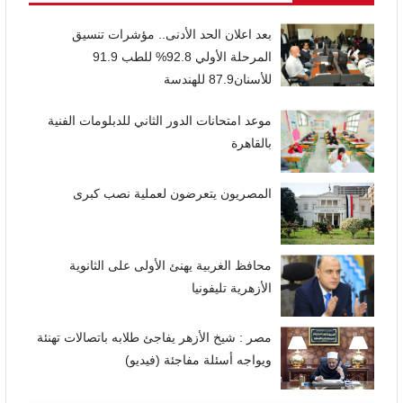
بعد اعلان الحد الأدنى.. مؤشرات تنسيق
المرحلة الأولي 92.8% للطب 91.9
للأسنان87.9 للهندسة
موعد امتحانات الدور الثاني للدبلومات الفنية
بالقاهرة
المصريون يتعرضون لعملية نصب كبرى
محافظ الغربية يهنئ الأولى على الثانوية
الأزهرية تليفونيا
مصر : شيخ الأزهر يفاجئ طلابه باتصالات تهنئة
ويواجه أسئلة مفاجئة (فيديو)