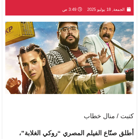
الجمعة, 18 يوليو 2025
3:49 ص
كتبت / منال خطاب
أطلق صنّاع الفيلم المصري “روكي الغلابة”،