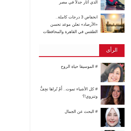
الذي أثار جدلاً في مصر
انخفاض 3 درجات كاملة..
«الأرصاد» تعلن موعد تحسن
الطقس في القاهرة والمحافظات
الرأى
# الموسيقا حياة الروح
# كل الأشياء تموت.. أَمْ تُراها تجِفُّ
وتنزوي!؟
# البحث عن الجمال