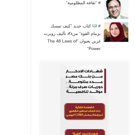
# “ثقافة المظلومية”
#
كتاب جديد “كيف تمسك
بزمام القوة” من✍
تأليف روبرت
غرين بعنوان “The 48 Laws of
Power”