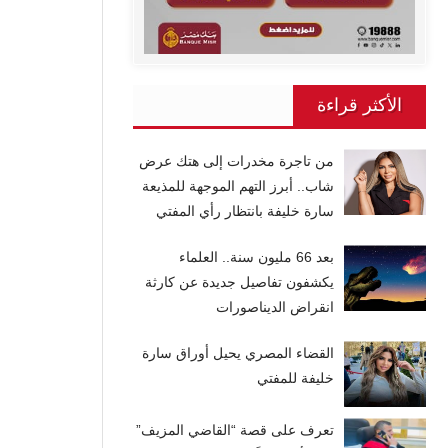
الأكثر قراءة
من تاجرة مخدرات إلى هتك عرض
شاب.. أبرز التهم الموجهة للمذيعة
سارة خليفة بانتظار رأي المفتي
بعد 66 مليون سنة.. العلماء
يكشفون تفاصيل جديدة عن كارثة
انقراض الديناصورات
القضاء المصري يحيل أوراق سارة
خليفة للمفتي
تعرف على قصة “القاضي المزيف”