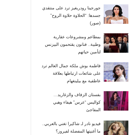
جورجينا رودريغيز ترد على منتقدي
جسدها: “الحلاوة حلاوة الروح”
(صور)
بمطاعم ومشروعات عقارية
وطبية.. فنانون يقتحمون البيزنس
لتأمين حياتهم
فاطمة بوش ملكة جمال العالم ترد
على شائعات ارتباطها بعلاقة
عاطفية مع بيلينغهام
بفستان الزفاف والزغاريد…
كواليس “عرس” هيفاء وهبي
المفاجئ
فيديو نادر لـ شاكيرا تغني بالعربي..
ما أغنيتها المفضلة لفيروز؟