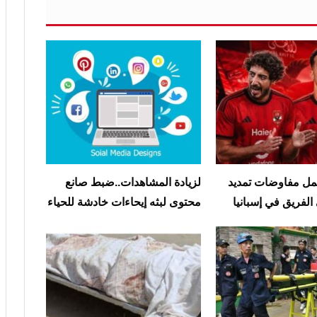
مل مفاوضات تمديد
لزيادة المشاهدات..ضبط صانع
الفريق في إسبانيا
محتوى لبثه إيحاءات خادشة للحياء