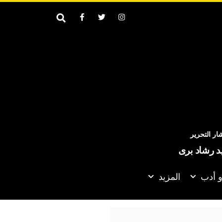
ر التحرير
يد رشاد برى
و أدب
المزيد