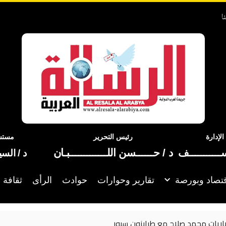
ا
إدارة
رئيس التحرير
مستشا
ســـــــــــف
د / حــــــسن اللـــــــــــــبـان
د / الس
تصاد وبورصة
تقارير وحوارات
حوادث
الرأى
ثقافة 
باريات محمد صلاح مع طرابزون سبور