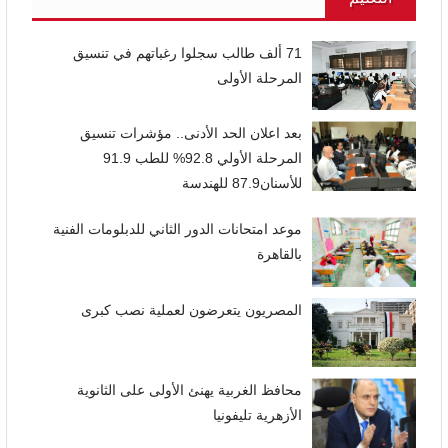
71 ألف طالب سجلوا رغباتهم في تنسيق
المرحلة الأولى
بعد اعلان الحد الأدنى.. مؤشرات تنسيق
المرحلة الأولي 92.8% للطب 91.9
للأسنان87.9 للهندسة
موعد امتحانات الدور الثاني للدبلومات الفنية
بالقاهرة
المصريون يتعرضون لعملية نصب كبرى
محافظ الغربية يهنئ الأولى على الثانوية
الأزهرية تليفونيا