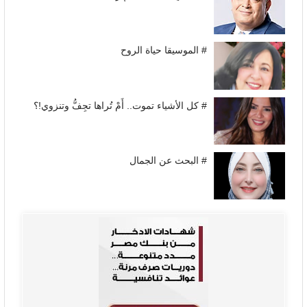
# الموسيقا حياة الروح
# كل الأشياء تموت.. أَمْ تُراها تجِفُّ وتنزوي!؟
# البحث عن الجمال