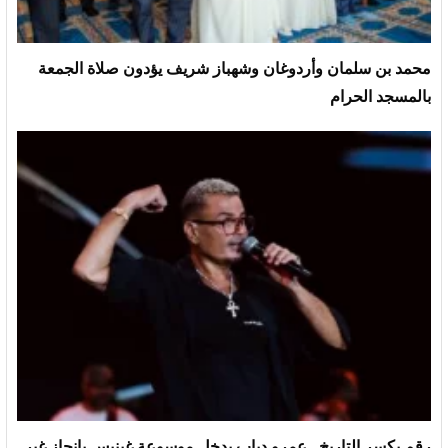
محمد بن سلمان وأردوغان وشهباز شريف يؤدون صلاة الجمعة
بالمسجد الحرام
رقم يكسر التاريخ.. عمرو دياب يدخل موسوعة غينيس بإنجاز غير