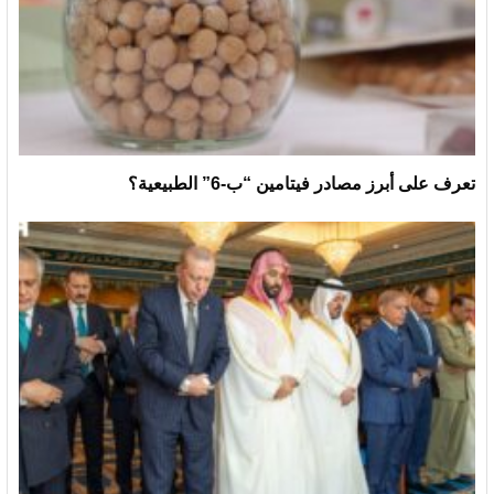
تعرف على أبرز مصادر فيتامين “ب-6” الطبيعية؟