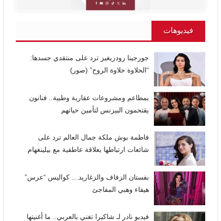
فيديوهات
جورجينا رودريغيز ترد على منتقدي جسدها:
“الحلاوة حلاوة الروح” (صور)
بمطاعم ومشروعات عقارية وطبية.. فنانون
يقتحمون البيزنس لتأمين حياتهم
فاطمة بوش ملكة جمال العالم ترد على
شائعات ارتباطها بعلاقة عاطفية مع بيلينغهام
بفستان الزفاف والزغاريد… كواليس “عرس”
هيفاء وهبي المفاجئ
فيديو نادر لـ شاكيرا تغني بالعربي.. ما أغنيتها