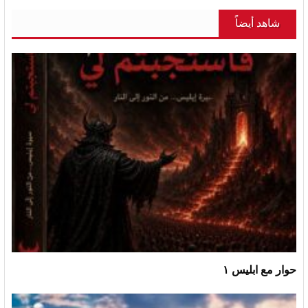
شاهد أيضاً
حوار مع ابليس ١