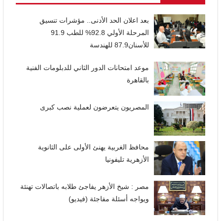
بعد اعلان الحد الأدنى.. مؤشرات تنسيق
المرحلة الأولي 92.8% للطب 91.9
للأسنان87.9 للهندسة
موعد امتحانات الدور الثاني للدبلومات الفنية
بالقاهرة
المصريون يتعرضون لعملية نصب كبرى
محافظ الغربية يهنئ الأولى على الثانوية
الأزهرية تليفونيا
مصر : شيخ الأزهر يفاجئ طلابه باتصالات تهنئة
ويواجه أسئلة مفاجئة (فيديو)