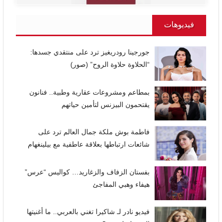
فيديوهات
جورجينا رودريغيز ترد على منتقدي جسدها:
“الحلاوة حلاوة الروح” (صور)
بمطاعم ومشروعات عقارية وطبية.. فنانون
يقتحمون البيزنس لتأمين حياتهم
فاطمة بوش ملكة جمال العالم ترد على
شائعات ارتباطها بعلاقة عاطفية مع بيلينغهام
بفستان الزفاف والزغاريد… كواليس “عرس”
هيفاء وهبي المفاجئ
فيديو نادر لـ شاكيرا تغني بالعربي.. ما أغنيتها