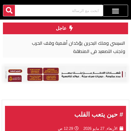
عاجل
الحوثيون يعلنون تنفيذ عملية عسكرية واسعة ضد
“قوات سعودية” في اليمن
# حين يتعب القلب
الأربعاء, 27 مايو 2026
12:29 ص