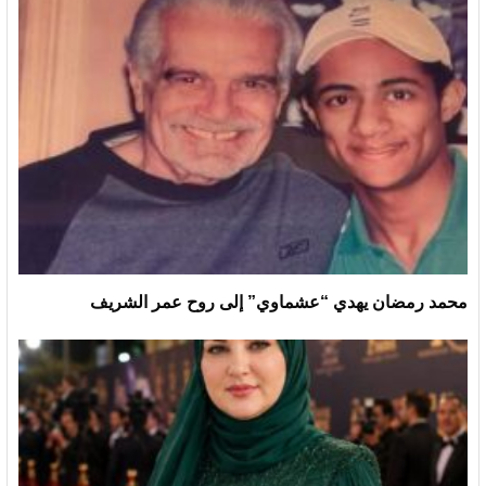
محمد رمضان يهدي “عشماوي” إلى روح عمر الشريف