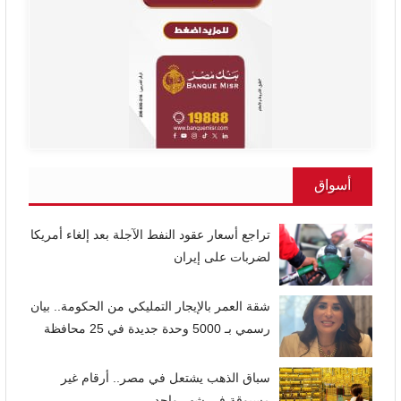
أسواق
تراجع أسعار عقود النفط الآجلة بعد إلغاء أمريكا
لضربات على إيران
شقة العمر بالإيجار التمليكي من الحكومة.. بيان
رسمي بـ 5000 وحدة جديدة في 25 محافظة
سباق الذهب يشتعل في مصر.. أرقام غير
مسبوقة في شهر واحد