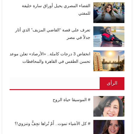
القضاء المصري يحيل أوراق سارة خليفة
للمفتي
تعرف على قصة “القاضي المزيف” الذي أثار
جدلاً في مصر
انخفاض 3 درجات كاملة.. «الأرصاد» تعلن موعد
تحسن الطقس في القاهرة والمحافظات
الرأى
# الموسيقا حياة الروح
# كل الأشياء تموت.. أَمْ تُراها تجِفُّ وتنزوي!؟