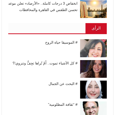
انخفاض 3 درجات كاملة.. «الأرصاد» تعلن موعد
تحسن الطقس في القاهرة والمحافظات
الرأى
# الموسيقا حياة الروح
# كل الأشياء تموت.. أَمْ تُراها تجِفُّ وتنزوي!؟
# البحث عن الجمال
# “ثقافة المظلومية”