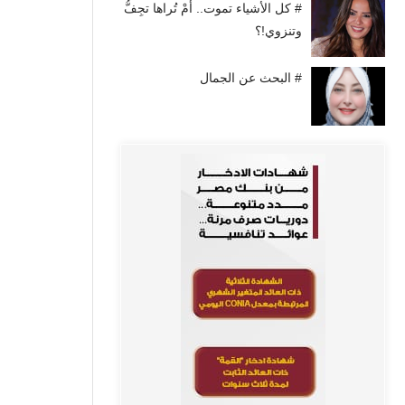
# كل الأشياء تموت.. أَمْ تُراها تجِفُّ
وتنزوي!؟
# البحث عن الجمال