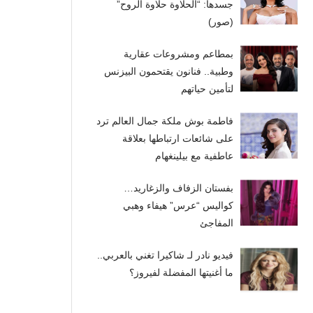
جسدها: “الحلاوة حلاوة الروح”
(صور)
بمطاعم ومشروعات عقارية
وطبية.. فنانون يقتحمون البيزنس
لتأمين حياتهم
فاطمة بوش ملكة جمال العالم ترد
على شائعات ارتباطها بعلاقة
عاطفية مع بيلينغهام
بفستان الزفاف والزغاريد…
كواليس “عرس” هيفاء وهبي
المفاجئ
فيديو نادر لـ شاكيرا تغني بالعربي..
ما أغنيتها المفضلة لفيروز؟