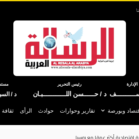
ا
إدارة
رئيس التحرير
مستشا
ســـــــــــف
د / حــــــسن اللـــــــــــــبـان
د / الس
تصاد وبورصة
تقارير وحوارات
حوادث
الرأى
ثقافة 
لماذا غابت مصر 