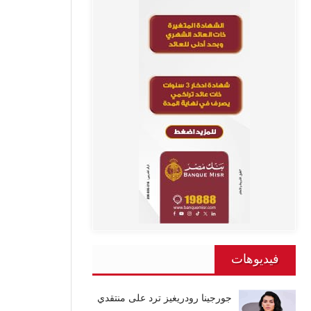
فيديوهات
جورجينا رودريغيز ترد على منتقدي