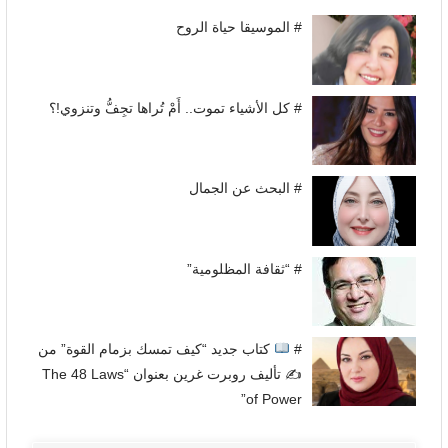
# الموسيقا حياة الروح
# كل الأشياء تموت.. أَمْ تُراها تجِفُّ وتنزوي!؟
# البحث عن الجمال
# “ثقافة المظلومية”
#
كتاب جديد “كيف تمسك بزمام القوة” من
✍
تأليف روبرت غرين بعنوان “The 48 Laws
of Power”