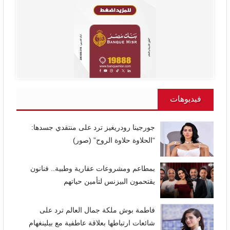
فيديوهات
جورجينا رودريغيز ترد على منتقدي جسدها:
“الحلاوة حلاوة الروح” (صور)
بمطاعم ومشروعات عقارية وطبية.. فنانون
يقتحمون البيزنس لتأمين حياتهم
فاطمة بوش ملكة جمال العالم ترد على
شائعات ارتباطها بعلاقة عاطفية مع بيلينغهام