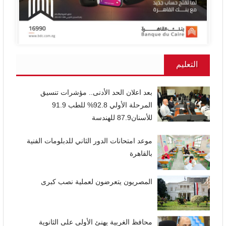
التعليم
بعد اعلان الحد الأدنى.. مؤشرات تنسيق
المرحلة الأولي 92.8% للطب 91.9
للأسنان87.9 للهندسة
موعد امتحانات الدور الثاني للدبلومات الفنية
بالقاهرة
المصريون يتعرضون لعملية نصب كبرى
محافظ الغربية يهنئ الأولى على الثانوية