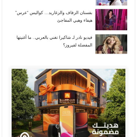
بفستان الزفاف والزغاريد… كواليس “عرس”
هيفاء وهبي المفاجئ
فيديو نادر لـ شاكيرا تغني بالعربي.. ما أغنيتها
المفضلة لفيروز؟