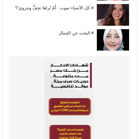
# كل الأشياء تموت.. أَمْ تُراها تجِفُّ وتنزوي!؟
# البحث عن الجمال