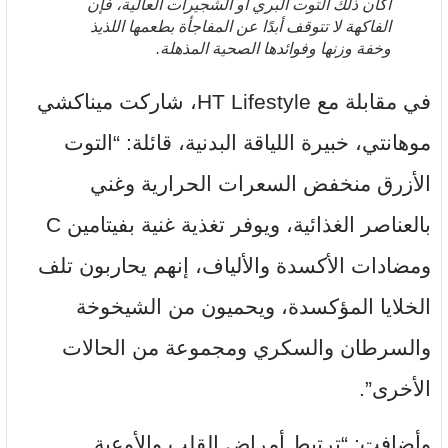
أكان ذلك التوت البري أو الشجيرات العالية، فإن
الفاكهة لا تتوقف أبدًا عن المفاجأة بطعمها اللذيذ
وخفة وزنها وفوائدها الصحية المذهلة.
في مقابلة مع HT Lifestyle، شاركت ميناكشي
موهانتي، خبيرة اللياقة البدنية، قائلة: “التوت
الأزرق منخفض السعرات الحرارية وغني
بالعناصر الغذائية، ويوفر تغذية غنية بفيتامين C
ومضادات الأكسدة والألياف، إنهم يحاربون تلف
الخلايا المؤكسدة، ويحميون من الشيخوخة
والسرطان والسكري ومجموعة من الحالات
الأخرى”.
وأضافت: “ترتبط أمراض القلب والأوعية