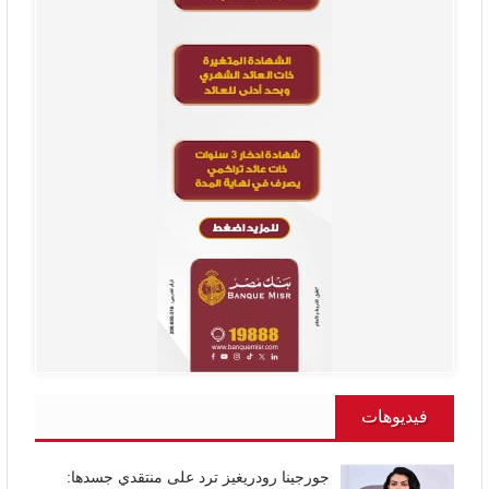
فيديوهات
جورجينا رودريغيز ترد على منتقدي جسدها: