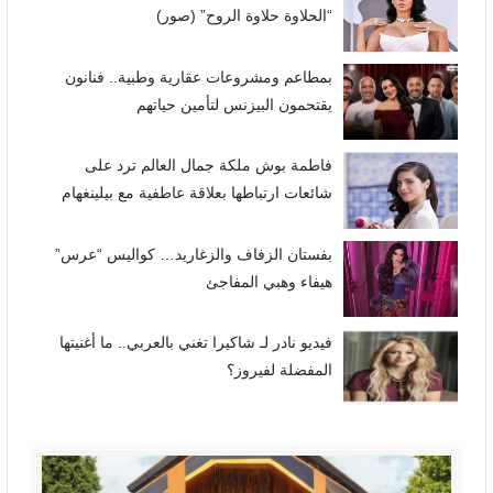
“الحلاوة حلاوة الروح” (صور)
بمطاعم ومشروعات عقارية وطبية.. فنانون
يقتحمون البيزنس لتأمين حياتهم
فاطمة بوش ملكة جمال العالم ترد على
شائعات ارتباطها بعلاقة عاطفية مع بيلينغهام
بفستان الزفاف والزغاريد… كواليس “عرس”
هيفاء وهبي المفاجئ
فيديو نادر لـ شاكيرا تغني بالعربي.. ما أغنيتها
المفضلة لفيروز؟