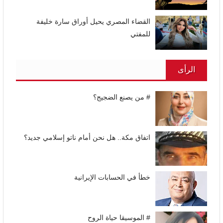
القضاء المصري يحيل أوراق سارة خليفة
للمفتي
الرأى
# من يصنع الضجيج؟
اتفاق مكة.. هل نحن أمام ناتو إسلامي جديد؟
خطأ في الحسابات الإيرانية
# الموسيقا حياة الروح