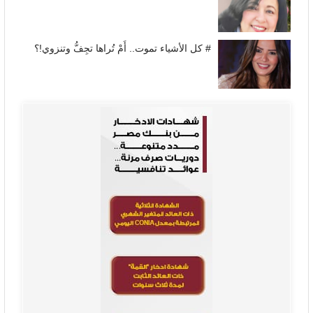
# كل الأشياء تموت.. أَمْ تُراها تجِفُّ وتنزوي!؟