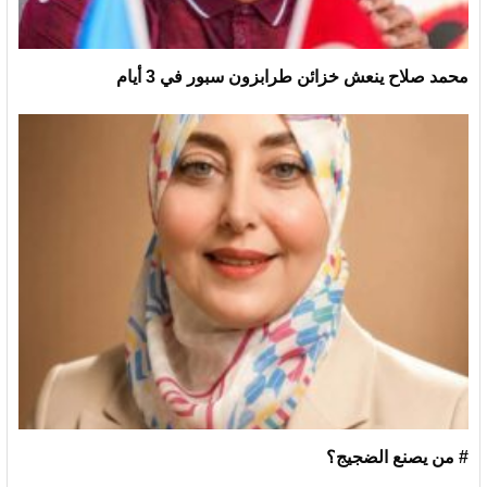
محمد صلاح ينعش خزائن طرابزون سبور في 3 أيام
# من يصنع الضجيج؟