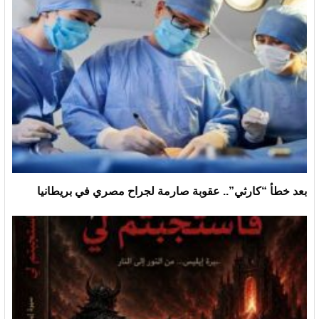
بعد خطأ “كارثي”.. عقوبة صارمة لجراح مصري في بريطانيا