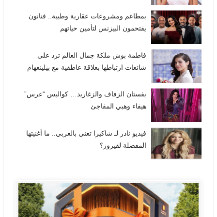
بمطاعم ومشروعات عقارية وطبية.. فنانون
يقتحمون البيزنس لتأمين حياتهم
فاطمة بوش ملكة جمال العالم ترد على
شائعات ارتباطها بعلاقة عاطفية مع بيلينغهام
بفستان الزفاف والزغاريد… كواليس “عرس”
هيفاء وهبي المفاجئ
فيديو نادر لـ شاكيرا تغني بالعربي.. ما أغنيتها
المفضلة لفيروز؟