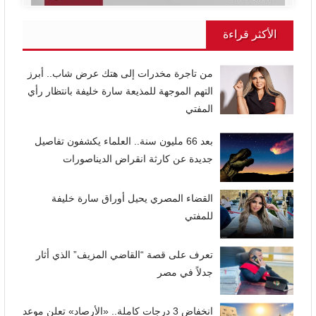
الأكثر قراءة
من تاجرة مخدرات إلى هتك عرض شاب.. أبرز
التهم الموجهة للمذيعة سارة خليفة بانتظار رأي
المفتي
بعد 66 مليون سنة.. العلماء يكشفون تفاصيل
جديدة عن كارثة انقراض الديناصورات
القضاء المصري يحيل أوراق سارة خليفة
للمفتي
تعرف على قصة “القاضي المزيف” الذي أثار
جدلاً في مصر
انخفاض 3 درجات كاملة.. «الأرصاد» تعلن موعد