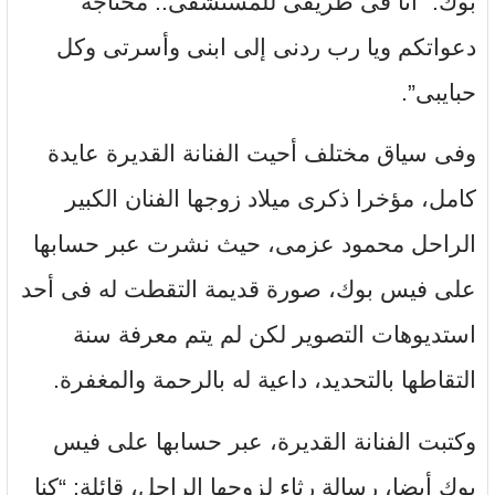
بوك: “أنا فى طريقى للمستشفى.. محتاجة
دعواتكم ويا رب ردنى إلى ابنى وأسرتى وكل
حبايبى”.
وفى سياق مختلف أحيت الفنانة القديرة عايدة
كامل، مؤخرا ذكرى ميلاد زوجها الفنان الكبير
الراحل محمود عزمى، حيث نشرت عبر حسابها
على فيس بوك، صورة قديمة التقطت له فى أحد
استديوهات التصوير لكن لم يتم معرفة سنة
التقاطها بالتحديد، داعية له بالرحمة والمغفرة.
وكتبت الفنانة القديرة، عبر حسابها على فيس
بوك أيضا، رسالة رثاء لزوجها الراحل، قائلة: “كنا