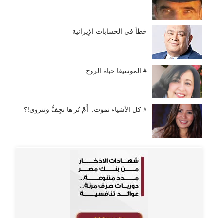
خطأ في الحسابات الإيرانية
# الموسيقا حياة الروح
# كل الأشياء تموت.. أَمْ تُراها تجِفُّ وتنزوي!؟