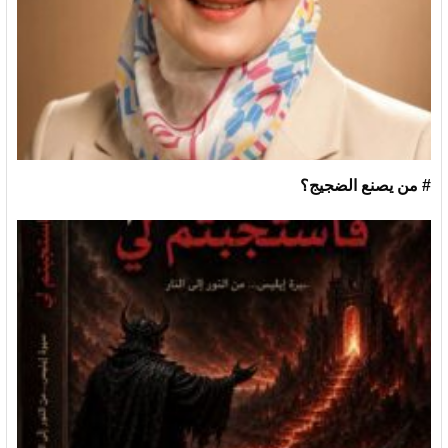
# من يصنع الضجيج؟