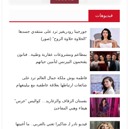
فيديوهات
جورجينا رودريغيز ترد على منتقدي جسدها:
“الحلاوة حلاوة الروح” (صور)
بمطاعم ومشروعات عقارية وطبية.. فنانون
يقتحمون البيزنس لتأمين حياتهم
فاطمة بوش ملكة جمال العالم ترد على
شائعات ارتباطها بعلاقة عاطفية مع بيلينغهام
بفستان الزفاف والزغاريد… كواليس “عرس”
هيفاء وهبي المفاجئ
فيديو نادر لـ شاكيرا تغني بالعربي.. ما أغنيتها