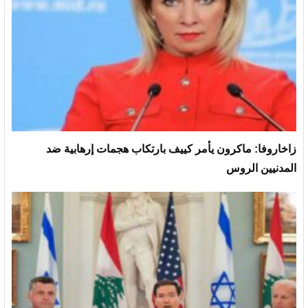
زاخاروفا: ماكرون يأمر كييف بارتكاب هجمات إرهابية ضد
المدنيين الروس