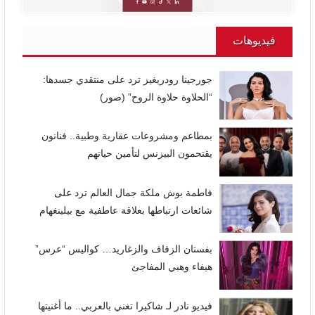
فيديوهات
جورجينا رودريغيز ترد على منتقدي جسدها:
“الحلاوة حلاوة الروح” (صور)
بمطاعم ومشروعات عقارية وطبية.. فنانون
يقتحمون البيزنس لتأمين حياتهم
فاطمة بوش ملكة جمال العالم ترد على
شائعات ارتباطها بعلاقة عاطفية مع بيلينغهام
بفستان الزفاف والزغاريد… كواليس “عرس”
هيفاء وهبي المفاجئ
فيديو نادر لـ شاكيرا تغني بالعربي.. ما أغنيتها