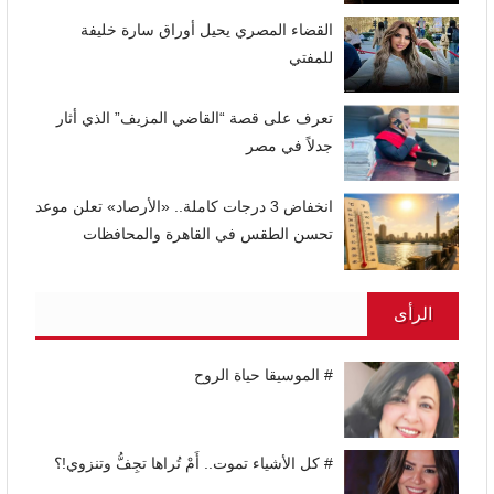
القضاء المصري يحيل أوراق سارة خليفة
للمفتي
تعرف على قصة “القاضي المزيف” الذي أثار
جدلاً في مصر
انخفاض 3 درجات كاملة.. «الأرصاد» تعلن موعد
تحسن الطقس في القاهرة والمحافظات
الرأى
# الموسيقا حياة الروح
# كل الأشياء تموت.. أَمْ تُراها تجِفُّ وتنزوي!؟