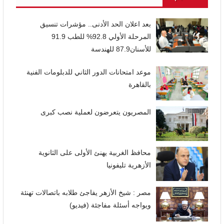
بعد اعلان الحد الأدنى.. مؤشرات تنسيق
المرحلة الأولي 92.8% للطب 91.9
للأسنان87.9 للهندسة
موعد امتحانات الدور الثاني للدبلومات الفنية
بالقاهرة
المصريون يتعرضون لعملية نصب كبرى
محافظ الغربية يهنئ الأولى على الثانوية
الأزهرية تليفونيا
مصر : شيخ الأزهر يفاجئ طلابه باتصالات تهنئة
ويواجه أسئلة مفاجئة (فيديو)