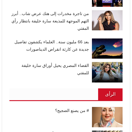
من تاجرة مخدرات إلى هتك عرض شاب.. أبرز
التهم الموجهة للمذيعة سارة خليفة بانتظار رأي
المفتي
بعد 66 مليون سنة.. العلماء يكشفون تفاصيل
جديدة عن كارثة انقراض الديناصورات
القضاء المصري يحيل أوراق سارة خليفة
للمفتي
الرأى
# من يصنع الضجيج؟