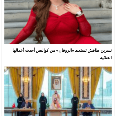
نسرين طافش تستعيد «الروقان» من كواليس أحدث أعمالها
الغنائية