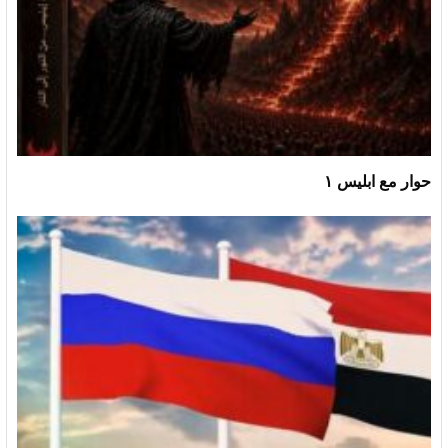
حوار مع ابليس ١