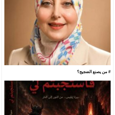
# من يصنع الضجيج؟