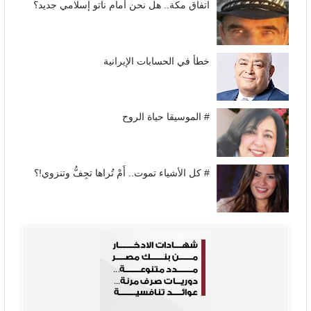
اتفاق مكة.. هل نحن أمام ناتو إسلامي جديد؟
خطأ في الحسابات الإيرانية
# الموسيقا حياة الروح
# كل الأشياء تموت.. أَمْ تُراها تجِفُّ وتنزوي!؟