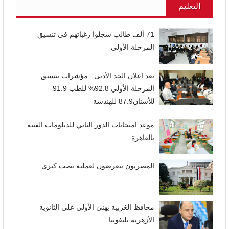
التعليم
71 ألف طالب سجلوا رغباتهم في تنسيق
المرحلة الأولى
بعد اعلان الحد الأدنى.. مؤشرات تنسيق
المرحلة الأولي 92.8% للطب 91.9
للأسنان87.9 للهندسة
موعد امتحانات الدور الثاني للدبلومات الفنية
بالقاهرة
المصريون يتعرضون لعملية نصب كبرى
محافظ الغربية يهنئ الأولى على الثانوية
الأزهرية تليفونيا