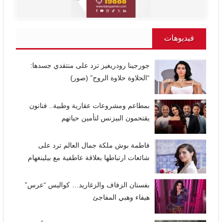
فيديوهات
جورجينا رودريغيز ترد على منتقدي جسدها:
“الحلاوة حلاوة الروح” (صور)
بمطاعم ومشروعات عقارية وطبية.. فنانون
يقتحمون البيزنس لتأمين حياتهم
فاطمة بوش ملكة جمال العالم ترد على
شائعات ارتباطها بعلاقة عاطفية مع بيلينغهام
بفستان الزفاف والزغاريد… كواليس “عرس”
هيفاء وهبي المفاجئ