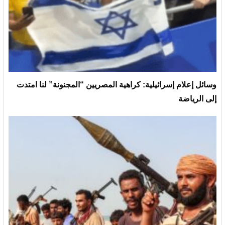
وسائل إعلام إسرائيلية: كراهية المصريين “المجنونة” لنا امتدت
إلى الرياضة