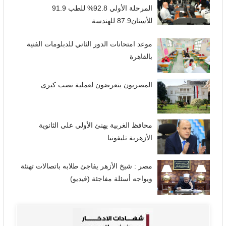
المرحلة الأولي 92.8% للطب 91.9
للأسنان87.9 للهندسة
موعد امتحانات الدور الثاني للدبلومات الفنية
بالقاهرة
المصريون يتعرضون لعملية نصب كبرى
محافظ الغربية يهنئ الأولى على الثانوية
الأزهرية تليفونيا
مصر : شيخ الأزهر يفاجئ طلابه باتصالات تهنئة
ويواجه أسئلة مفاجئة (فيديو)