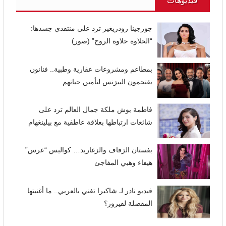
فيديوهات
جورجينا رودريغيز ترد على منتقدي جسدها:
“الحلاوة حلاوة الروح” (صور)
بمطاعم ومشروعات عقارية وطبية.. فنانون
يقتحمون البيزنس لتأمين حياتهم
فاطمة بوش ملكة جمال العالم ترد على
شائعات ارتباطها بعلاقة عاطفية مع بيلينغهام
بفستان الزفاف والزغاريد… كواليس “عرس”
هيفاء وهبي المفاجئ
فيديو نادر لـ شاكيرا تغني بالعربي.. ما أغنيتها
المفضلة لفيروز؟