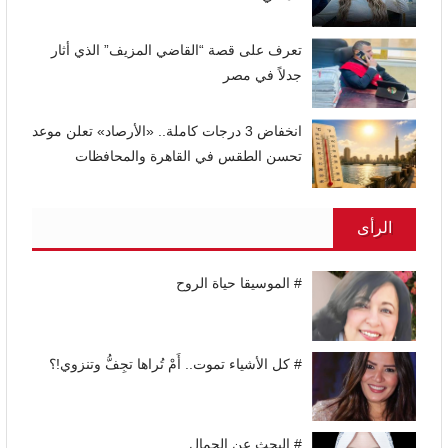
تعرف على قصة “القاضي المزيف” الذي أثار
جدلاً في مصر
انخفاض 3 درجات كاملة.. «الأرصاد» تعلن موعد
تحسن الطقس في القاهرة والمحافظات
الرأى
# الموسيقا حياة الروح
# كل الأشياء تموت.. أَمْ تُراها تجِفُّ وتنزوي!؟
# البحث عن الجمال