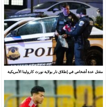
مقتل عدة أشخاص في إطلاق نار بولاية نورث كارولينا الأمريكية