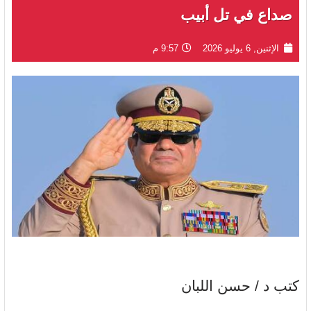
صداع في تل أبيب
الإثنين, 6 يوليو 2026
9:57 م
كتب د / حسن اللبان