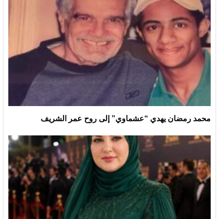
محمد رمضان يهدي “عشماوي” إلى روح عمر الشريف