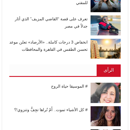
للمفتي
تعرف على قصة “القاضي المزيف” الذي أثار
جدلاً في مصر
انخفاض 3 درجات كاملة.. «الأرصاد» تعلن موعد
تحسن الطقس في القاهرة والمحافظات
الرأى
# الموسيقا حياة الروح
# كل الأشياء تموت.. أَمْ تُراها تجِفُّ وتنزوي!؟