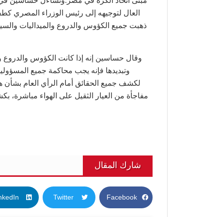
مبنى اتحاد الكرة في مصر.وتساءل حساسين ف
العال لتوجيهه إلى رئيس الوزراء المصري
كطفى
ذهبت جميع الكؤوس والدروع والميداليات والسي
وقال حساسين إنه إذا كانت الكؤوس والدروع وا
وتبديدها فإنه يجب محاكمة جميع المسؤولين
لكشف جميع الحقائق أمام الرأي العام بشأن ه
مفاجأة من العيار الثقيل على الهواء مباشرة، ب
شارك المقال
nkedIn
Twitter
Facebook