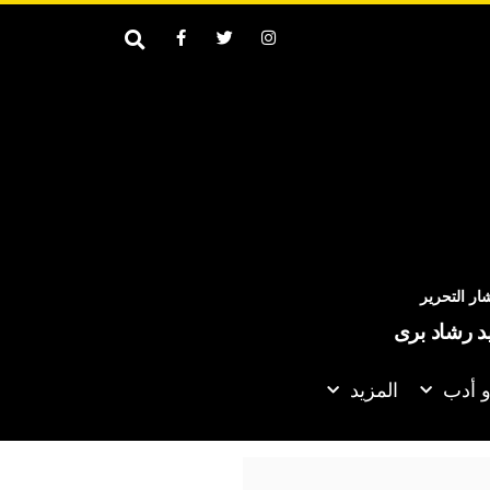
ر التحرير
يد رشاد برى
و أدب
المزيد