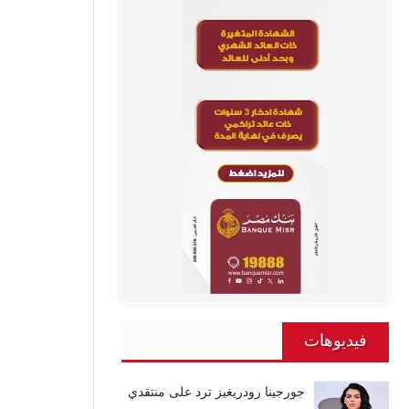
فيديوهات
جورجينا رودريغيز ترد على منتقدي