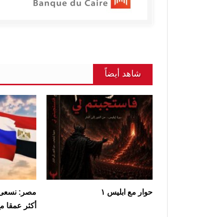
شاهد أيضاً
حوار مع ابليس ١
مصر: نسعى 
أكثر عمقا م