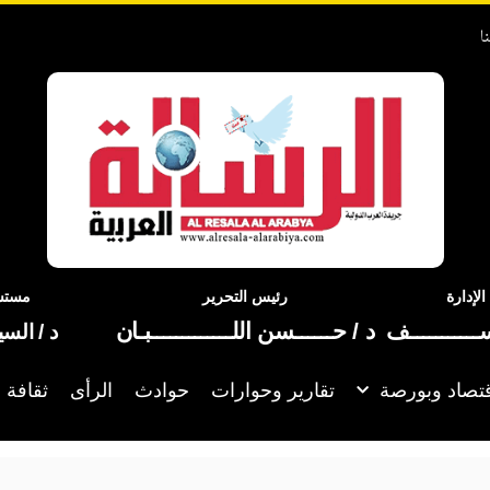
ا
إدارة
رئيس التحرير
مستشا
ســـــــــــف
د / حــــــسن اللـــــــــــــبـان
د / الس
تصاد وبورصة
تقارير وحوارات
حوادث
الرأى
ثقافة 
 اقتصادية أكثر عمقا مع روسيا