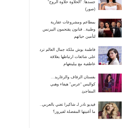
جسدها: “الحلاوة حلاوة الروح”
(صور)
بمطاعم ومشروعات عقارية
وطبية.. فنانون يقتحمون البيزنس
لتأمين حياتهم
فاطمة بوش ملكة جمال العالم ترد
على شائعات ارتباطها بعلاقة
عاطفية مع بيلينغهام
بفستان الزفاف والزغاريد…
كواليس “عرس” هيفاء وهبي
المفاجئ
فيديو نادر لـ شاكيرا تغني بالعربي..
ما أغنيتها المفضلة لفيروز؟