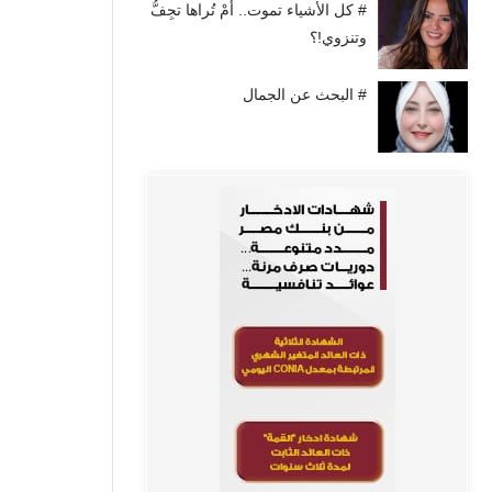
# كل الأشياء تموت.. أَمْ تُراها تجِفُّ
وتنزوي!؟
# البحث عن الجمال