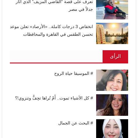
تعرف على قصة “القاضي المزيف” الذي أثار
جدلاً في مصر
انخفاض 3 درجات كاملة.. «الأرصاد» تعلن موعد
تحسن الطقس في القاهرة والمحافظات
الرأى
# الموسيقا حياة الروح
# كل الأشياء تموت.. أَمْ تُراها تجِفُّ وتنزوي!؟
# البحث عن الجمال