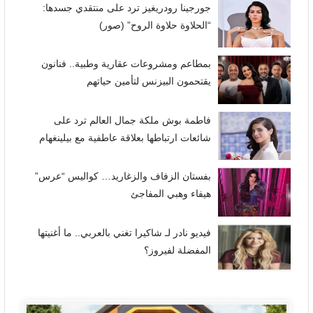
جورجينا رودريغيز ترد على منتقدي جسدها:
“الحلاوة حلاوة الروح” (صور)
بمطاعم ومشروعات عقارية وطبية.. فنانون
يقتحمون البيزنس لتأمين حياتهم
فاطمة بوش ملكة جمال العالم ترد على
شائعات ارتباطها بعلاقة عاطفية مع بيلينغهام
بفستان الزفاف والزغاريد… كواليس “عرس”
هيفاء وهبي المفاجئ
فيديو نادر لـ شاكيرا تغني بالعربي.. ما أغنيتها
المفضلة لفيروز؟