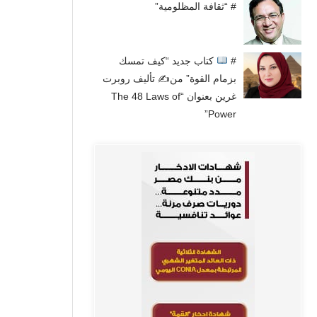
# “ثقافة المظلومية”
#
كتاب جديد “كيف تمسك
بزمام القوة” من✍
تأليف روبرت
غرين بعنوان “The 48 Laws of
Power”