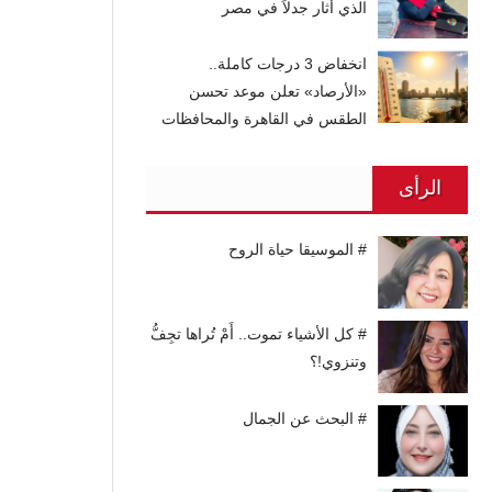
الذي أثار جدلاً في مصر
انخفاض 3 درجات كاملة..
«الأرصاد» تعلن موعد تحسن
الطقس في القاهرة والمحافظات
الرأى
# الموسيقا حياة الروح
# كل الأشياء تموت.. أَمْ تُراها تجِفُّ
وتنزوي!؟
# البحث عن الجمال