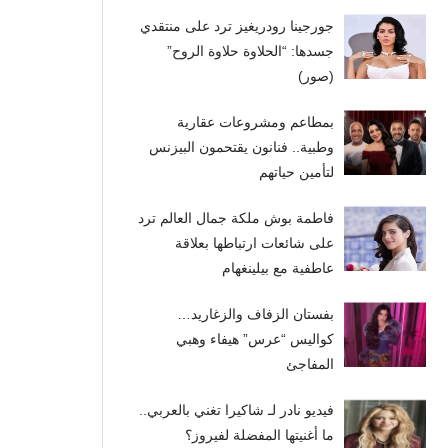
جورجينا رودريغيز ترد على منتقدي
جسدها: “الحلاوة حلاوة الروح”
(صور)
بمطاعم ومشروعات عقارية
وطبية.. فنانون يقتحمون البيزنس
لتأمين حياتهم
فاطمة بوش ملكة جمال العالم ترد
على شائعات ارتباطها بعلاقة
عاطفية مع بيلينغهام
بفستان الزفاف والزغاريد…
كواليس “عرس” هيفاء وهبي
المفاجئ
فيديو نادر لـ شاكيرا تغني بالعربي..
ما أغنيتها المفضلة لفيروز؟