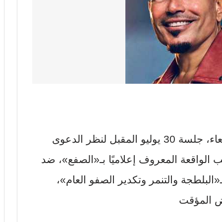
حددت محكمة جنح التجمع، اليوم الأربعاء، جلسة 30 يوليو المقبل لنظر الدعوى
الواقعة المعروف إعلاميًا بـ«الصفع»، ضد
ـ«البلطجة والتنمر وتكدير الصفو العام»،
يض المؤقت