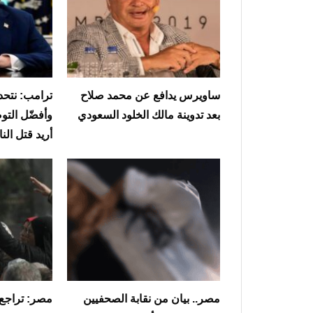
ساويرس يدافع عن محمد صلاح
ترامب: نتحدث
بعد تدوينة مالك الخلود السعودي
وأفضّل التوص
أريد قتل ال
مصر.. بيان من نقابة الصحفيين
مصر: تراجع 