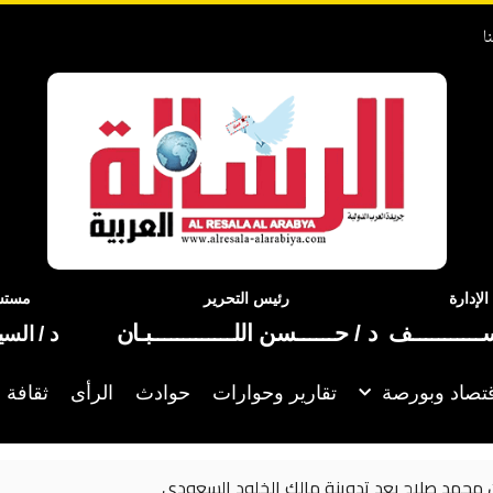
ا
إدارة
رئيس التحرير
مستشا
ســـــــــــف
د / حــــــسن اللـــــــــــــبـان
د / الس
تصاد وبورصة
تقارير وحوارات
حوادث
الرأى
ثقافة 
 مالك الخلود السعودي
تر