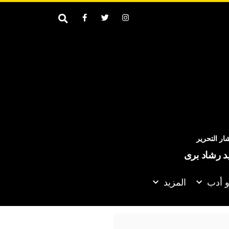
ر التحرير
يد رشاد برى
و أدب
المزيد
امب: نتحدث مع الإيرانيين وأفضّل التوصل إلى اتفاق لأنني لا أريد قتل ال