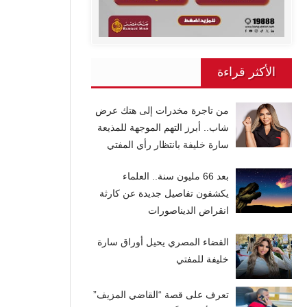
الأكثر قراءة
من تاجرة مخدرات إلى هتك عرض
شاب.. أبرز التهم الموجهة للمذيعة
سارة خليفة بانتظار رأي المفتي
بعد 66 مليون سنة.. العلماء
يكشفون تفاصيل جديدة عن كارثة
انقراض الديناصورات
القضاء المصري يحيل أوراق سارة
خليفة للمفتي
تعرف على قصة “القاضي المزيف”