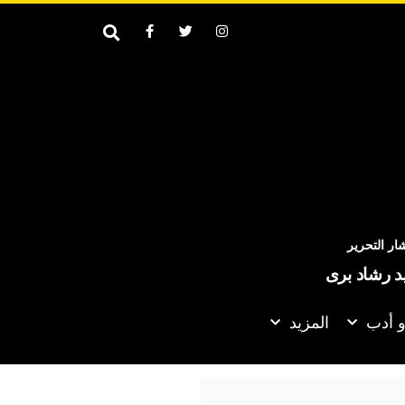
ر التحرير
يد رشاد برى
و أدب
المزيد