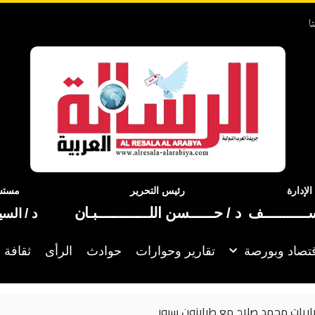
ا
إدارة
رئيس التحرير
مستشا
ســـــــــــف
د / حــــــسن اللـــــــــــــبـان
د / الس
تصاد وبورصة
تقارير وحوارات
حوادث
الرأى
ثقافة 
باريات محمد صلاح مع طرابزون سبور