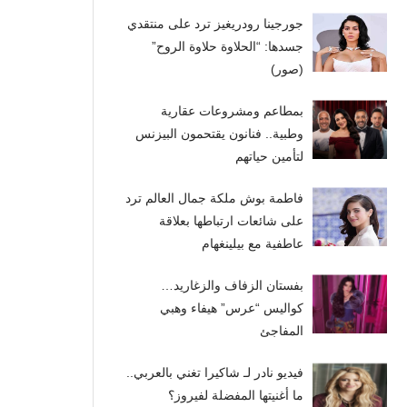
جورجينا رودريغيز ترد على منتقدي
جسدها: “الحلاوة حلاوة الروح”
(صور)
بمطاعم ومشروعات عقارية
وطبية.. فنانون يقتحمون البيزنس
لتأمين حياتهم
فاطمة بوش ملكة جمال العالم ترد
على شائعات ارتباطها بعلاقة
عاطفية مع بيلينغهام
بفستان الزفاف والزغاريد…
كواليس “عرس” هيفاء وهبي
المفاجئ
فيديو نادر لـ شاكيرا تغني بالعربي..
ما أغنيتها المفضلة لفيروز؟