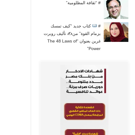
# “ثقافة المظلومية”
#
كتاب جديد “كيف تمسك
بزمام القوة” من✍
تأليف روبرت
غرين بعنوان “The 48 Laws of
Power”