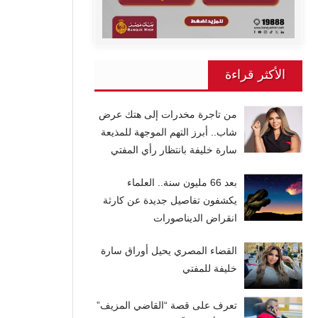
الأكثر قراءة
من تاجرة مخدرات إلى هتك عرض
شاب.. أبرز التهم الموجهة للمذيعة
سارة خليفة بانتظار رأي المفتي
بعد 66 مليون سنة.. العلماء
يكشفون تفاصيل جديدة عن كارثة
انقراض الديناصورات
القضاء المصري يحيل أوراق سارة
خليفة للمفتي
تعرف على قصة “القاضي المزيف”