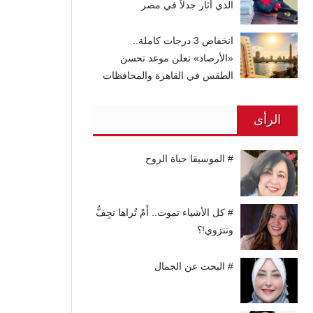
الذي أثار جدلاً في مصر
انخفاض 3 درجات كاملة..
«الأرصاد» تعلن موعد تحسن
الطقس في القاهرة والمحافظات
الرأى
# الموسيقا حياة الروح
# كل الأشياء تموت.. أَمْ تُراها تجِفُّ
وتنزوي!؟
# البحث عن الجمال