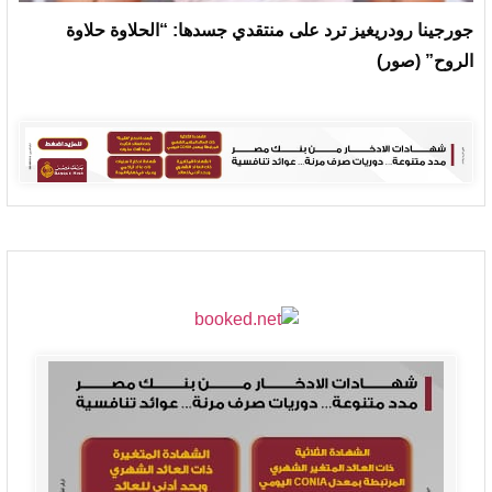
جورجينا رودريغيز ترد على منتقدي جسدها: “الحلاوة حلاوة
الروح” (صور)