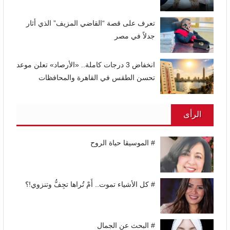
تعرف على قصة “القاضي المزيف” الذي أثار
جدلاً في مصر
انخفاض 3 درجات كاملة.. «الأرصاد» تعلن موعد
تحسن الطقس في القاهرة والمحافظات
الرأى
# الموسيقا حياة الروح
# كل الأشياء تموت.. أَمْ تُراها تجِفُّ وتنزوي!؟
# البحث عن الجمال