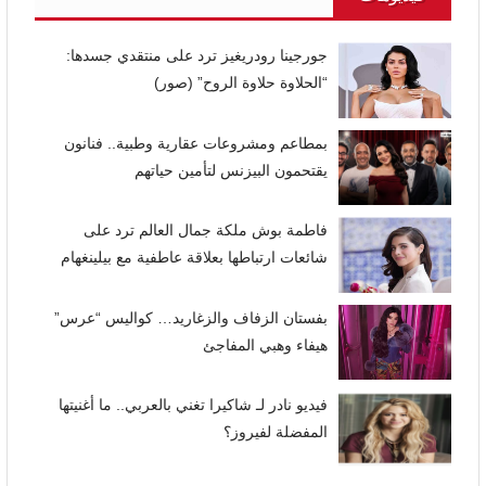
جورجينا رودريغيز ترد على منتقدي جسدها:
“الحلاوة حلاوة الروح” (صور)
بمطاعم ومشروعات عقارية وطبية.. فنانون
يقتحمون البيزنس لتأمين حياتهم
فاطمة بوش ملكة جمال العالم ترد على
شائعات ارتباطها بعلاقة عاطفية مع بيلينغهام
بفستان الزفاف والزغاريد… كواليس “عرس”
هيفاء وهبي المفاجئ
فيديو نادر لـ شاكيرا تغني بالعربي.. ما أغنيتها
المفضلة لفيروز؟