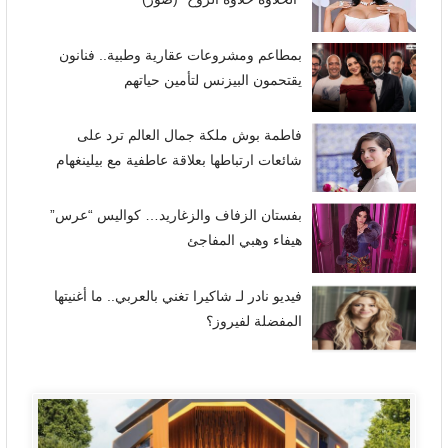
بمطاعم ومشروعات عقارية وطبية.. فنانون
يقتحمون البيزنس لتأمين حياتهم
فاطمة بوش ملكة جمال العالم ترد على
شائعات ارتباطها بعلاقة عاطفية مع بيلينغهام
بفستان الزفاف والزغاريد… كواليس “عرس”
هيفاء وهبي المفاجئ
فيديو نادر لـ شاكيرا تغني بالعربي.. ما أغنيتها
المفضلة لفيروز؟