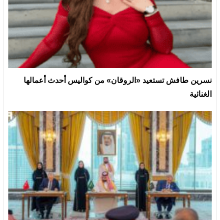
نسرين طافش تستعيد «الروقان» من كواليس أحدث أعمالها
الغنائية