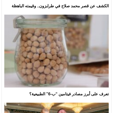
الكشف عن قصر محمد صلاح في طرابزون.. وقيمته الباهظة
تعرف على أبرز مصادر فيتامين “ب-6” الطبيعية؟