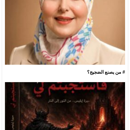
# من يصنع الضجيج؟