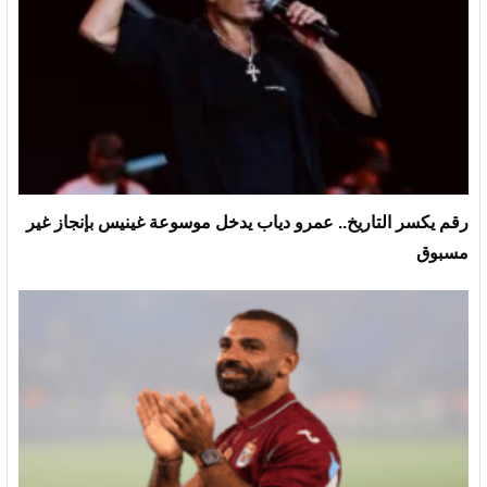
رقم يكسر التاريخ.. عمرو دياب يدخل موسوعة غينيس بإنجاز غير
مسبوق