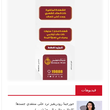
فيديوهات
جورجينا رودريغيز ترد على منتقدي جسدها:
“الحلاوة حلاوة الروح” (صور)