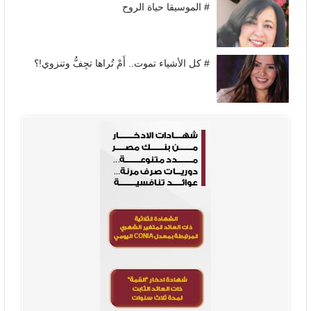
# الموسيقا حياة الروح
# كل الأشياء تموت.. أَمْ تُراها تجِفُّ وتنزوي!؟