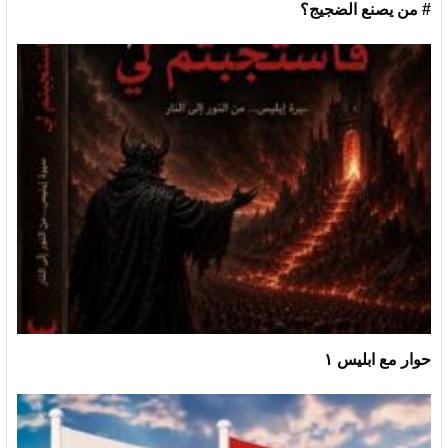
# من يصنع الضجيج؟
حوار مع ابليس ١