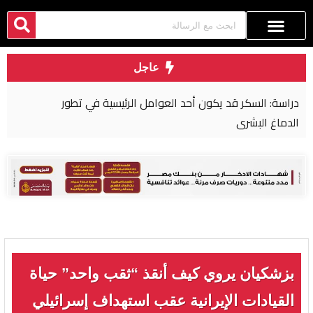
عاجل
دراسة: السكر قد يكون أحد العوامل الرئيسية في تطور
الدماغ البشري
بزشكيان يروي كيف أنقذ “ثقب واحد” حياة
القيادات الإيرانية عقب استهداف إسرائيلي