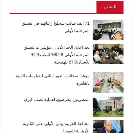
التعليم
71 ألف طالب سجلوا رغباتهم في تنسيق
المرحلة الأولى
بعد اعلان الحد الأدنى.. مؤشرات تنسيق
المرحلة الأولي 92.8% للطب 91.9
للأسنان87.9 للهندسة
موعد امتحانات الدور الثاني للدبلومات الفنية
بالقاهرة
المصريون يتعرضون لعملية نصب كبرى
محافظ الغربية يهنئ الأولى على الثانوية
الأزهرية تليفونيا