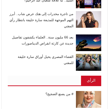
السيد.. ما علاقة شعبان عبد الرحيم؟
من تاجرة مخدرات إلى هتك عرض شاب.. أبرز
التهم الموجهة للمذيعة سارة خليفة بانتظار رأي
المفتي
بعد 66 مليون سنة.. العلماء يكشفون تفاصيل
جديدة عن كارثة انقراض الديناصورات
القضاء المصري يحيل أوراق سارة خليفة
للمفتي
الرأى
# من يصنع الضجيج؟