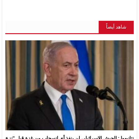
شاهد أيضاً
نتانيهوا : الجيش الإسرائيلي لن ينفذ أي انسحاب من غزة قبل “نزع