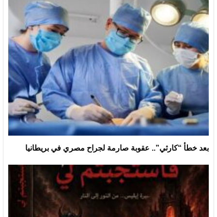
بعد خطأ “كارثي”.. عقوبة صارمة لجراح مصري في بريطانيا