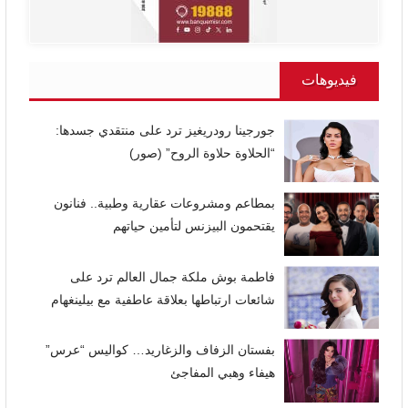
فيديوهات
جورجينا رودريغيز ترد على منتقدي جسدها:
“الحلاوة حلاوة الروح” (صور)
بمطاعم ومشروعات عقارية وطبية.. فنانون
يقتحمون البيزنس لتأمين حياتهم
فاطمة بوش ملكة جمال العالم ترد على
شائعات ارتباطها بعلاقة عاطفية مع بيلينغهام
بفستان الزفاف والزغاريد… كواليس “عرس”
هيفاء وهبي المفاجئ