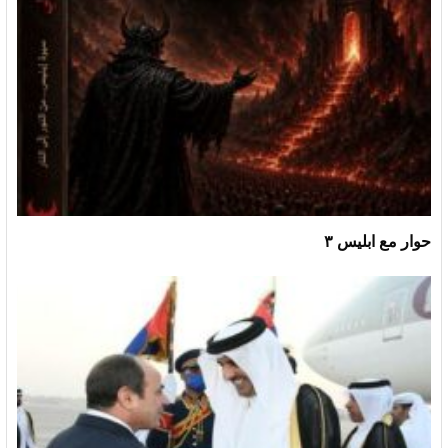
حوار مع ابليس ٣