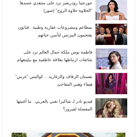
جورجينا رودريغيز ترد على منتقدي جسدها:
“الحلاوة حلاوة الروح” (صور)
بمطاعم ومشروعات عقارية وطبية.. فنانون
يقتحمون البيزنس لتأمين حياتهم
فاطمة بوش ملكة جمال العالم ترد على
شائعات ارتباطها بعلاقة عاطفية مع بيلينغهام
بفستان الزفاف والزغاريد… كواليس “عرس”
هيفاء وهبي المفاجئ
فيديو نادر لـ شاكيرا تغني بالعربي.. ما أغنيتها
المفضلة لفيروز؟