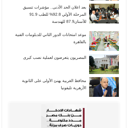
بعد اعلان الحد الأدنى.. مؤشرات تنسيق
المرحلة الأولي 92.8% للطب 91.9
للأسنان87.9 للهندسة
موعد امتحانات الدور الثاني للدبلومات الفنية
بالقاهرة
المصريون يتعرضون لعملية نصب كبرى
محافظ الغربية يهنئ الأولى على الثانوية
الأزهرية تليفونيا