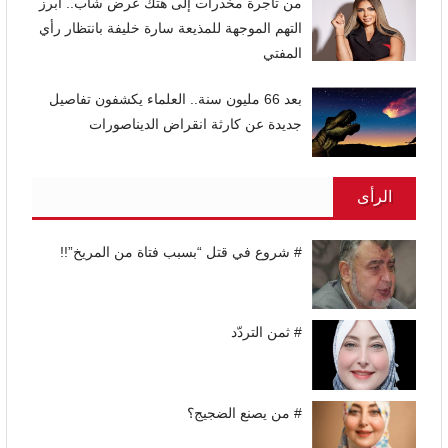
من تاجرة مخدرات إلى هتك عرض شاب.. أبرز
التهم الموجهة للمذيعة سارة خليفة بانتظار رأي
المفتي
بعد 66 مليون سنة.. العلماء يكشفون تفاصيل
جديدة عن كارثة انقراض الديناصورات
الرأى
# شروع في قتل “بسبب فتاة من المريخ”!!
# ثمن التردّد
# من يصنع الضجيج؟