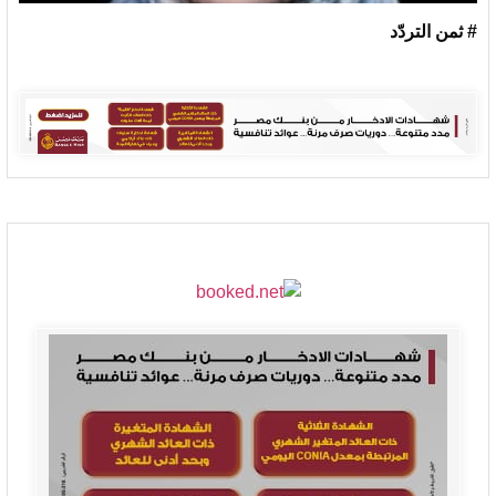
# ثمن التردّد