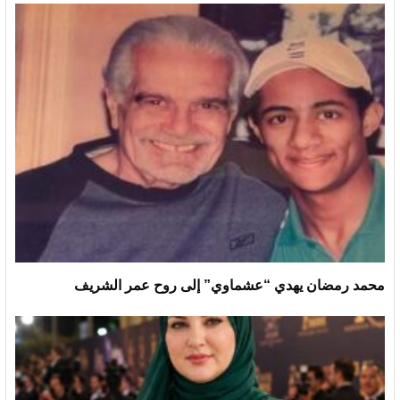
محمد رمضان يهدي “عشماوي” إلى روح عمر الشريف