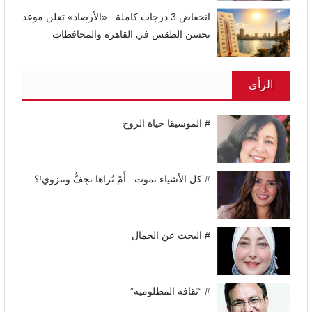
انخفاض 3 درجات كاملة.. «الأرصاد» تعلن موعد
تحسن الطقس في القاهرة والمحافظات
الرأى
# الموسيقا حياة الروح
# كل الأشياء تموت.. أَمْ تُراها تجِفُّ وتنزوي!؟
# البحث عن الجمال
# “ثقافة المظلومية”