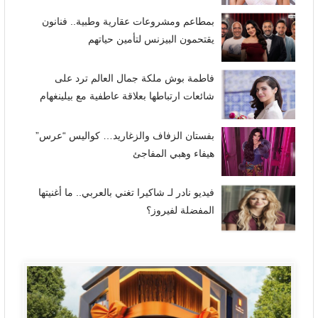
بمطاعم ومشروعات عقارية وطبية.. فنانون
يقتحمون البيزنس لتأمين حياتهم
فاطمة بوش ملكة جمال العالم ترد على
شائعات ارتباطها بعلاقة عاطفية مع بيلينغهام
بفستان الزفاف والزغاريد… كواليس “عرس”
هيفاء وهبي المفاجئ
فيديو نادر لـ شاكيرا تغني بالعربي.. ما أغنيتها
المفضلة لفيروز؟