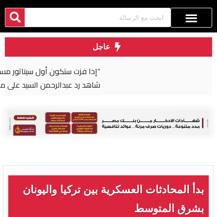
عاجل
“إذا فزت ستكون أول سيناتور مسلم بتاريخ أمريكا”..
شاهد رد عبدالرحمن السيد على مذيعة CNN
بدأ المحادثات العسكرية بين تركيا واليونان
بشرق المتوسط