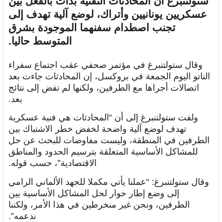
ستولتنبرغ أن المحادثات التقنية بدأت بالفعل بين
عسكريين يونانيين وأتراك، لوضع آلية تهدف إلى
تجنب اصطدام سفنهما الموجودة بشرق
المتوسط حاليا.
وقال ستولتنبرغ في مؤتمر صحفي عقب اجتماع سفراء
الناتو اليوم الجمعة في بروكسل، إن المحادثات جاءت بعد
اتصالات أجراها مع الطرفين، ولكنها لم تفض إلى نتائج
بعد.
ولفت ستولتنبرغ إلى أن “المحادثات هي فنية عسكرية
تهدف لوضع آلية واضحة لخفض خطر الاشتباك بين
الطرفين في المنطقة، وليست مفاوضات للبحث عن حل
للمشاكل الأساسية المتعلقة بترسيم الحدود والمناطق
الاقتصادية”، حسب قوله.
وقال ستولتنبرغ: “عملنا يأتي مكملا للجهد الألماني الرامي
إلى وضع إطار حوار لحل المشاكل الأساسية بين
الطرفين، ونحن غير منخرطين في هذا الأمر، ولكننا
ندعمه”.