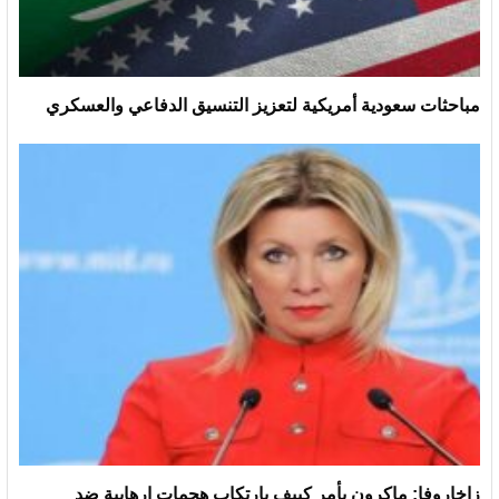
مباحثات سعودية أمريكية لتعزيز التنسيق الدفاعي والعسكري
زاخاروفا: ماكرون يأمر كييف بارتكاب هجمات إرهابية ضد