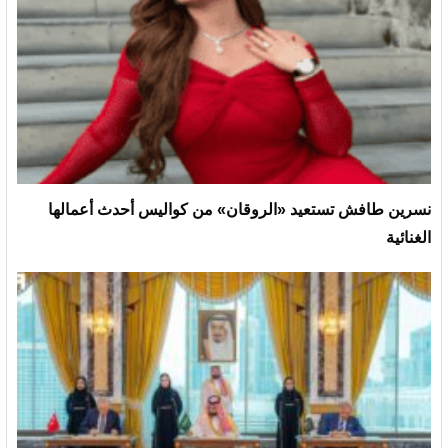
نسرين طافش تستعيد «الروقان» من كواليس أحدث أعمالها
الغنائية