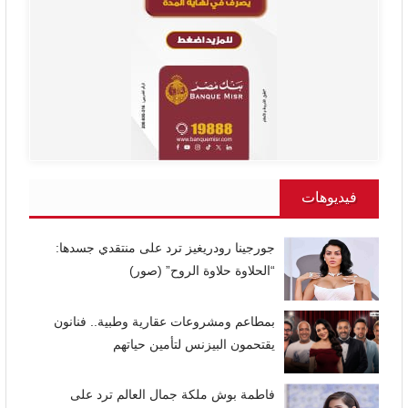
فيديوهات
جورجينا رودريغيز ترد على منتقدي جسدها:
“الحلاوة حلاوة الروح” (صور)
بمطاعم ومشروعات عقارية وطبية.. فنانون
يقتحمون البيزنس لتأمين حياتهم
فاطمة بوش ملكة جمال العالم ترد على