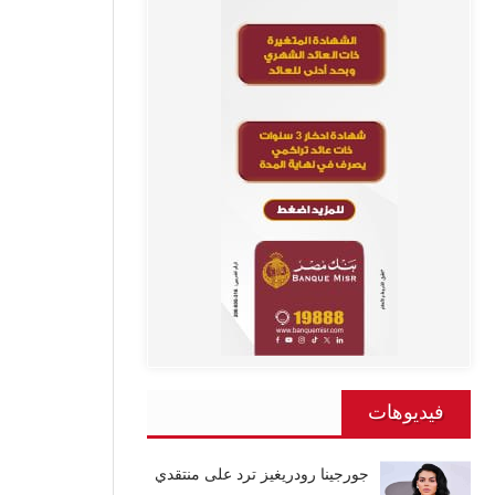
فيديوهات
جورجينا رودريغيز ترد على منتقدي