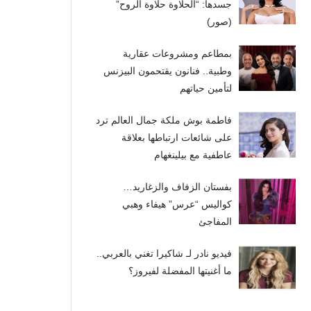
جسدها: “الحلاوة حلاوة الروح”
(صور)
بمطاعم ومشروعات عقارية
وطبية.. فنانون يقتحمون البيزنس
لتأمين حياتهم
فاطمة بوش ملكة جمال العالم ترد
على شائعات ارتباطها بعلاقة
عاطفية مع بيلينغهام
بفستان الزفاف والزغاريد…
كواليس “عرس” هيفاء وهبي
المفاجئ
فيديو نادر لـ شاكيرا تغني بالعربي..
ما أغنيتها المفضلة لفيروز؟