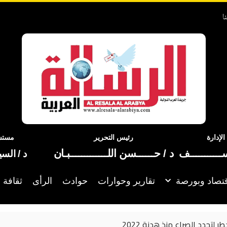
ا
إدارة
رئيس التحرير
مستشا
ســـــــــــف
د / حــــــسن اللـــــــــــــبـان
د / الس
تصاد وبورصة
تقارير وحوارات
حوادث
الرأى
ثقافة 
هدنة 2022