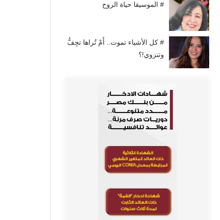
# الموسيقا حياة الروح
# كل الأشياء تموت.. أَمْ تُراها تجِفُّ
وتنزوي!؟