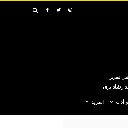
ر التحرير
يد رشاد برى
و أدب
المزيد
نائب الرئيس التركي يتحدث عن احتمالية انضمام مصر إلى اتفاقية الدفا