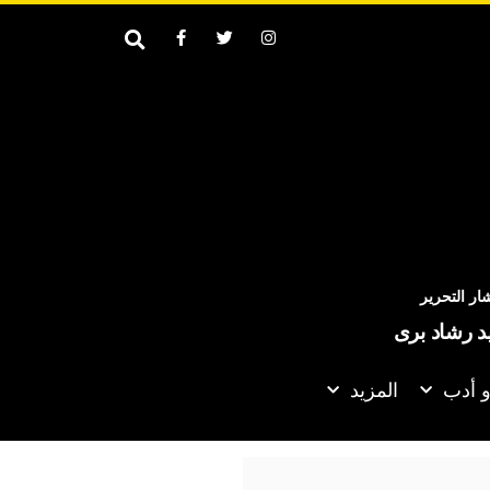
ر التحرير
يد رشاد برى
و أدب
المزيد
افش تستعيد «الروقان» من كواليس أحدث أعمالها الغنائية