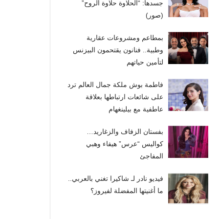
جسدها: “الحلاوة حلاوة الروح”
(صور)
بمطاعم ومشروعات عقارية
وطبية.. فنانون يقتحمون البيزنس
لتأمين حياتهم
فاطمة بوش ملكة جمال العالم ترد
على شائعات ارتباطها بعلاقة
عاطفية مع بيلينغهام
بفستان الزفاف والزغاريد…
كواليس “عرس” هيفاء وهبي
المفاجئ
فيديو نادر لـ شاكيرا تغني بالعربي..
ما أغنيتها المفضلة لفيروز؟