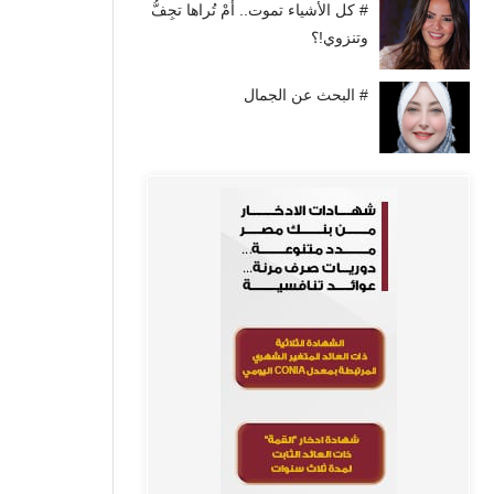
# كل الأشياء تموت.. أَمْ تُراها تجِفُّ
وتنزوي!؟
# البحث عن الجمال