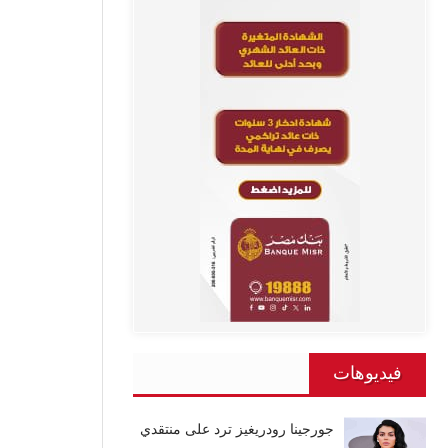
فيديوهات
جورجينا رودريغيز ترد على منتقدي