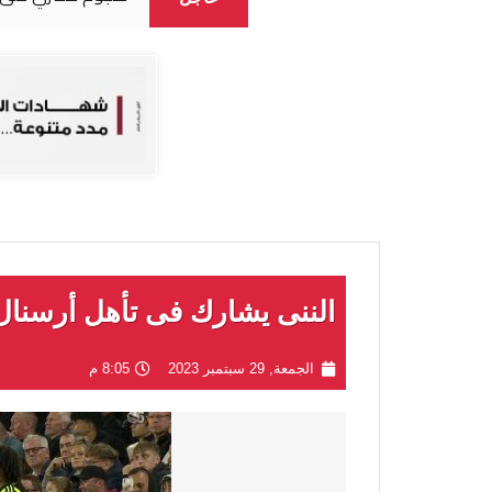
الننى يشارك فى تأهل أرسنال
الجمعة, 29 سبتمبر 2023
8:05 م