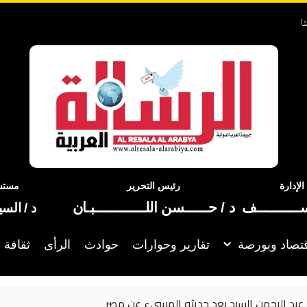
ا
إدارة
رئيس التحرير
مستشا
ســـــــــــف
د / حــــــسن اللـــــــــــــبـان
د / الس
تصاد وبورصة
تقارير وحوارات
حوادث
الرأى
ثقافة 
 المسيء عن مصر
نسرين ط