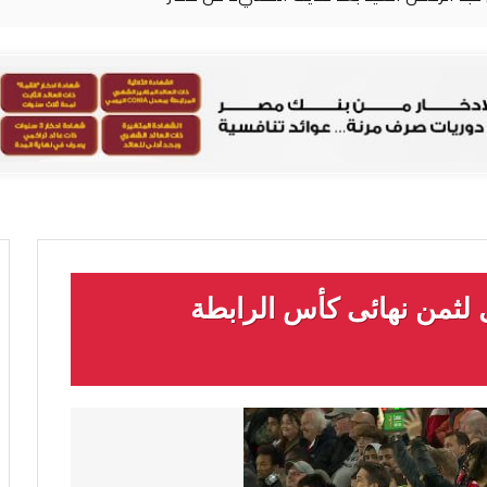
 لثمن نهائى كأس الرابطة