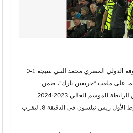
فاز فريق أرسنال الذي يلعب بين صفوفه الدولي المصري محمد النني بنتيجة 1-0
ينهما على ملعب “جريفين بارك”، ضمن
طة للموسم الحالي 2023-2024.
وسجل هدف أرسنال الوحيد في الشوط الأول ريس نيلسون في الدقيقة 8، ليقرب