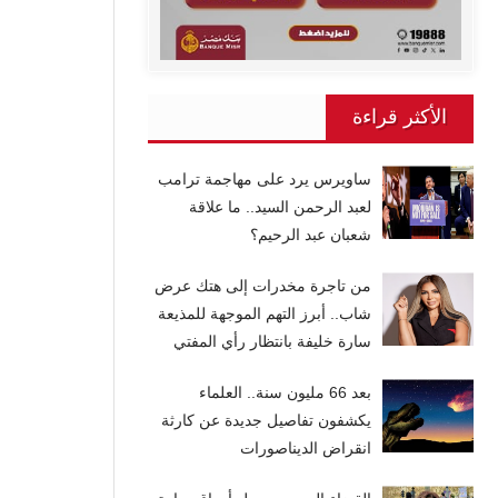
الأكثر قراءة
ساويرس يرد على مهاجمة ترامب
لعبد الرحمن السيد.. ما علاقة
شعبان عبد الرحيم؟
من تاجرة مخدرات إلى هتك عرض
شاب.. أبرز التهم الموجهة للمذيعة
سارة خليفة بانتظار رأي المفتي
بعد 66 مليون سنة.. العلماء
يكشفون تفاصيل جديدة عن كارثة
انقراض الديناصورات