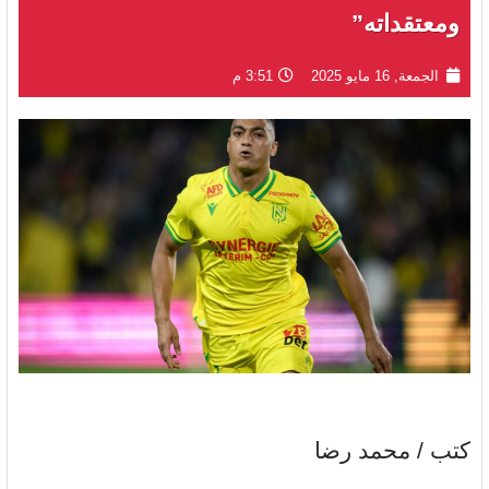
ومعتقداته”
الجمعة, 16 مايو 2025
3:51 م
كتب / محمد رضا