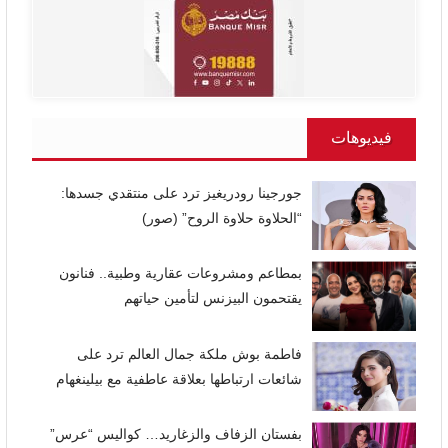
فيديوهات
جورجينا رودريغيز ترد على منتقدي جسدها:
“الحلاوة حلاوة الروح” (صور)
بمطاعم ومشروعات عقارية وطبية.. فنانون
يقتحمون البيزنس لتأمين حياتهم
فاطمة بوش ملكة جمال العالم ترد على
شائعات ارتباطها بعلاقة عاطفية مع بيلينغهام
بفستان الزفاف والزغاريد… كواليس “عرس”