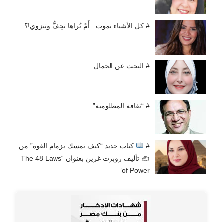
# كل الأشياء تموت.. أَمْ تُراها تجِفُّ وتنزوي!؟
# البحث عن الجمال
# “ثقافة المظلومية”
#
كتاب جديد “كيف تمسك بزمام القوة” من
✍
تأليف روبرت غرين بعنوان “The 48 Laws
of Power”