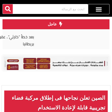
عاجل
بعد خطأ “كارثي”.. عقوبة صارمة لجراح مصري في
بريطانيا
الصين تعلن نجاحها فى إطلاق مركبة فضاء
تجريبية قابلة لإعادة الاستخدام