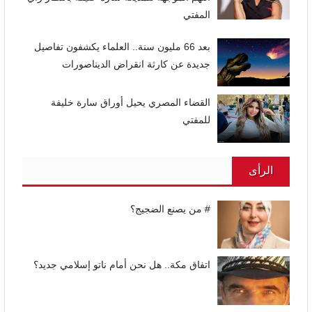
المفتي
بعد 66 مليون سنة.. العلماء يكشفون تفاصيل
جديدة عن كارثة انقراض الديناصورات
القضاء المصري يحيل أوراق سارة خليفة
للمفتي
الرأى
# من يصنع الضجيج؟
اتفاق مكة.. هل نحن أمام ناتو إسلامي جديد؟