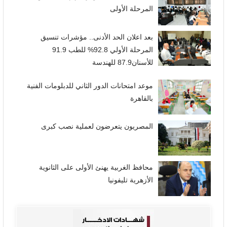
المرحلة الأولى
بعد اعلان الحد الأدنى.. مؤشرات تنسيق
المرحلة الأولي 92.8% للطب 91.9
للأسنان87.9 للهندسة
موعد امتحانات الدور الثاني للدبلومات الفنية
بالقاهرة
المصريون يتعرضون لعملية نصب كبرى
محافظ الغربية يهنئ الأولى على الثانوية
الأزهرية تليفونيا