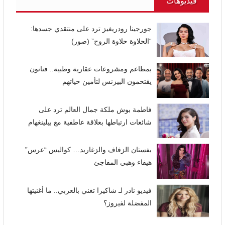
فيديوهات
جورجينا رودريغيز ترد على منتقدي جسدها:
“الحلاوة حلاوة الروح” (صور)
بمطاعم ومشروعات عقارية وطبية.. فنانون
يقتحمون البيزنس لتأمين حياتهم
فاطمة بوش ملكة جمال العالم ترد على
شائعات ارتباطها بعلاقة عاطفية مع بيلينغهام
بفستان الزفاف والزغاريد… كواليس “عرس”
هيفاء وهبي المفاجئ
فيديو نادر لـ شاكيرا تغني بالعربي.. ما أغنيتها
المفضلة لفيروز؟