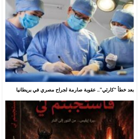
بعد خطأ “كارثي”.. عقوبة صارمة لجراح مصري في بريطانيا