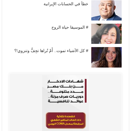
خطأ في الحسابات الإيرانية
# الموسيقا حياة الروح
# كل الأشياء تموت.. أَمْ تُراها تجِفُّ وتنزوي!؟