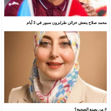
محمد صلاح ينعش خزائن طرابزون سبور في 3 أيام
# من يصنع الضجيج؟