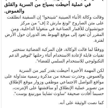
في عملية أحيطت بسياج من السرية والقلق
والغموض.
وقالت
وكالة الأنباء الصينية
“شينخوا” إن السفينة انطلقت
على متن الصاروخ “لونغ مارش 2 إف” من مركز
جيوتشيوان للأقمار الصناعية في منغوليا الداخلية، ومن
المقرر أن تعود إلى موقع الهبوط بعد الدوران حول الأرض
لفترة.
ووفقًا لما قالت الوكالة، فإن المركبة الفضائية ستختبر
تقنيات قابلة لإعادة الاستخدام أثناء رحلتها “لتوفير الدعم
التكنولوجي للاستخدام السلمي للفضاء”.
لكن المهمة الأخيرة أحيطت بقدر كبير من السرية
والغموض. وحذرت نسخة من مذكرة رسمية متداولة على
مواقع التواصل الاجتماعي موظفي وزوار موقع الإطلاق
من تصوير عملية الإنطلاق أو مناقشتها على الإنترنت،
حسبما أفادت صحيفة “ساوث تشاينا مورنينغ بوست”.
كما نصت الوثيقة على أنه.