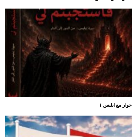
حوار مع ابليس ١