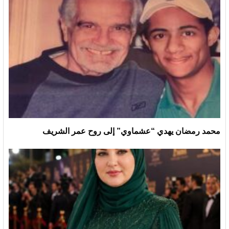
محمد رمضان يهدي “عشماوي” إلى روح عمر الشريف