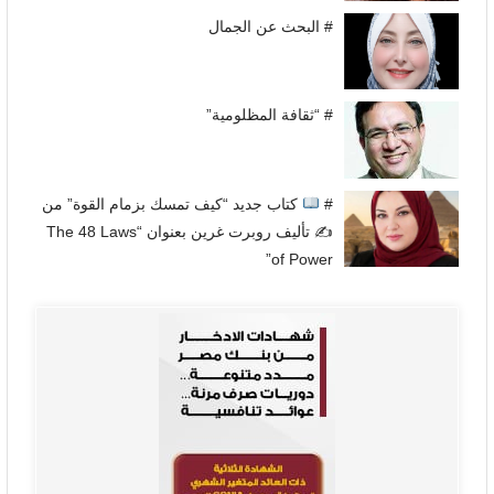
# البحث عن الجمال
# “ثقافة المظلومية”
#
كتاب جديد “كيف تمسك بزمام القوة” من
✍
تأليف روبرت غرين بعنوان “The 48 Laws
of Power”