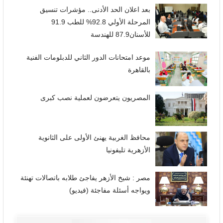
بعد اعلان الحد الأدنى.. مؤشرات تنسيق
المرحلة الأولي 92.8% للطب 91.9
للأسنان87.9 للهندسة
موعد امتحانات الدور الثاني للدبلومات الفنية
بالقاهرة
المصريون يتعرضون لعملية نصب كبرى
محافظ الغربية يهنئ الأولى على الثانوية
الأزهرية تليفونيا
مصر : شيخ الأزهر يفاجئ طلابه باتصالات تهنئة
ويواجه أسئلة مفاجئة (فيديو)