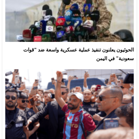
الحوثيون يعلنون تنفيذ عملية عسكرية واسعة ضد “قوات
سعودية” في اليمن