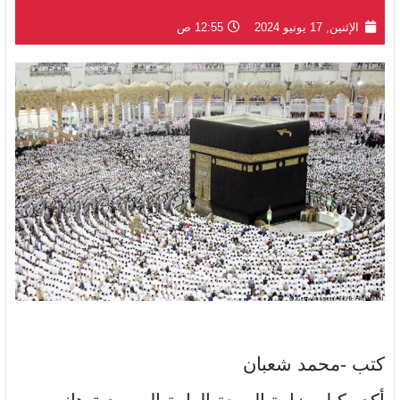
الإثنين, 17 يونيو 2024
12:55 ص
كتب -محمد شعبان