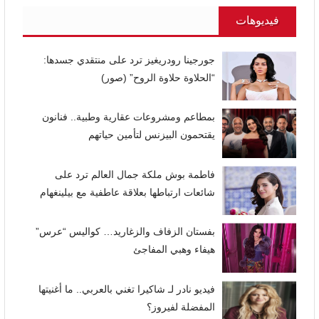
فيديوهات
جورجينا رودريغيز ترد على منتقدي جسدها:
“الحلاوة حلاوة الروح” (صور)
بمطاعم ومشروعات عقارية وطبية.. فنانون
يقتحمون البيزنس لتأمين حياتهم
فاطمة بوش ملكة جمال العالم ترد على
شائعات ارتباطها بعلاقة عاطفية مع بيلينغهام
بفستان الزفاف والزغاريد… كواليس “عرس”
هيفاء وهبي المفاجئ
فيديو نادر لـ شاكيرا تغني بالعربي.. ما أغنيتها
المفضلة لفيروز؟