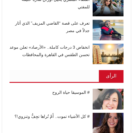
للمفتي
تعرف على قصة “القاضي المزيف” الذي أثار
جدلاً في مصر
انخفاض 3 درجات كاملة.. «الأرصاد» تعلن موعد
تحسن الطقس في القاهرة والمحافظات
الرأى
# الموسيقا حياة الروح
# كل الأشياء تموت.. أَمْ تُراها تجِفُّ وتنزوي!؟