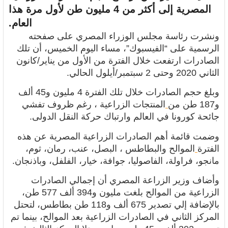
المصرية إلى أكثر من 4 مليون طن لأول مرة هذا
العام.
ونشرت رئاسة مجلس الوزراء المصري على صفحته
الرسمية على “الفيسبوك”، مساء اليوم الخميس، أن تلك
الصادرات ارتفعت خلال الفترة من الأول من يناير/كانون
الثاني 2020 وحتى 2 سبتمبر/أيلول الحالي.
وبلغ حجم الصادرات خلال تلك الفترة 4 مليون و45 ألف
و187 طن من
المنتجات الزراعية ، رغم ظروف تفشي
جائحة كورونا في العالم وارتباك حركة النقل الدولى.
وضمت قائمة أهم الصادرات الزراعية المصرية عن هذه
الفترة
الموالح والبطاطس ، البصل، عنب، رمان، ثوم،
مانجو، فراولة، الفاصوليا، جوافة، خيار، الفلفل، وباذنجان.
وأضاف وزير الزراعة المصري أن إجمالي الصادرات
الزراعية من الموالح بلغت مليون و394 ألف 577 طن،
بالإضافة إلي تصدير 675 ألف و118 طن بطاطس، لتحتل
المركز الثاني في الصادرات الزراعية بعد الموالح، بينما تم