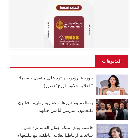
فيديوهات
جورجينا رودريغيز ترد على منتقدي جسدها:
“الحلاوة حلاوة الروح” (صور)
بمطاعم ومشروعات عقارية وطبية.. فنانون
يقتحمون البيزنس لتأمين حياتهم
فاطمة بوش ملكة جمال العالم ترد على
شائعات ارتباطها بعلاقة عاطفية مع بيلينغهام