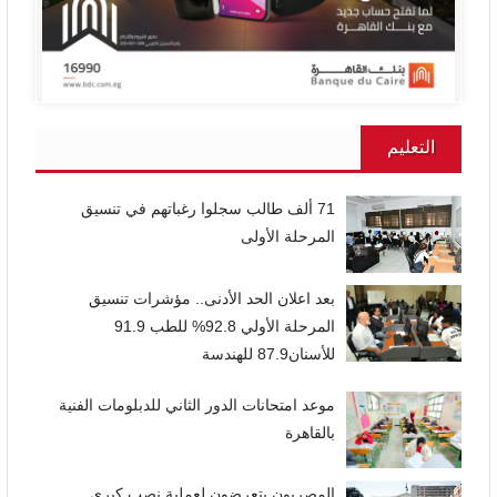
التعليم
71 ألف طالب سجلوا رغباتهم في تنسيق
المرحلة الأولى
بعد اعلان الحد الأدنى.. مؤشرات تنسيق
المرحلة الأولي 92.8% للطب 91.9
للأسنان87.9 للهندسة
موعد امتحانات الدور الثاني للدبلومات الفنية
بالقاهرة
المصريون يتعرضون لعملية نصب كبرى