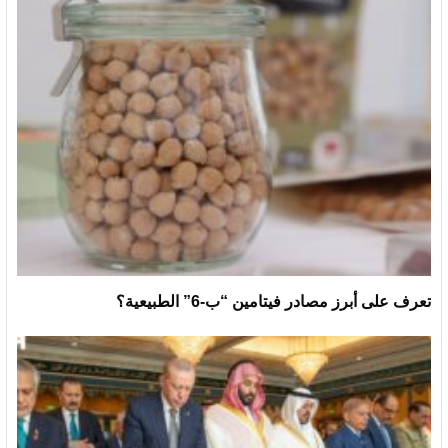
تعرف على أبرز مصادر فيتامين “ب-6” الطبيعية؟