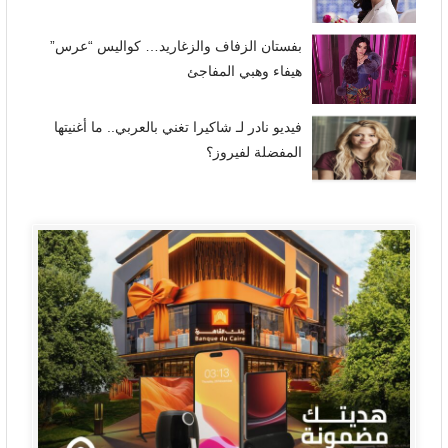
بفستان الزفاف والزغاريد… كواليس “عرس”
هيفاء وهبي المفاجئ
فيديو نادر لـ شاكيرا تغني بالعربي.. ما أغنيتها
المفضلة لفيروز؟