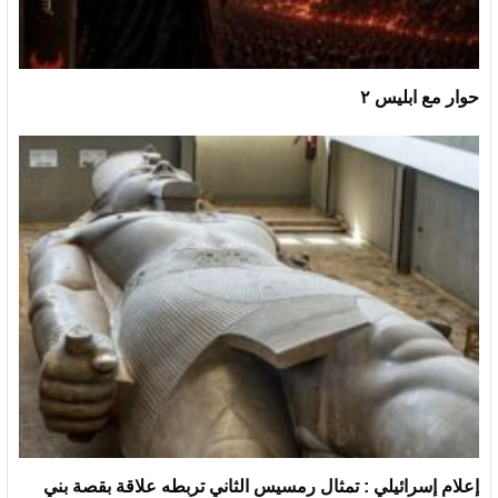
حوار مع ابليس ٢
إعلام إسرائيلي : تمثال رمسيس الثاني تربطه علاقة بقصة بني