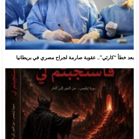
بعد خطأ “كارثي”.. عقوبة صارمة لجراح مصري في بريطانيا