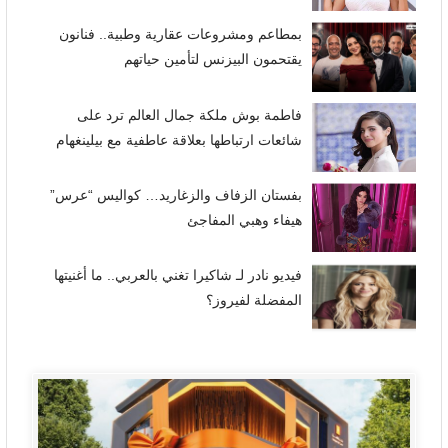
بمطاعم ومشروعات عقارية وطبية.. فنانون
يقتحمون البيزنس لتأمين حياتهم
فاطمة بوش ملكة جمال العالم ترد على
شائعات ارتباطها بعلاقة عاطفية مع بيلينغهام
بفستان الزفاف والزغاريد… كواليس “عرس”
هيفاء وهبي المفاجئ
فيديو نادر لـ شاكيرا تغني بالعربي.. ما أغنيتها
المفضلة لفيروز؟