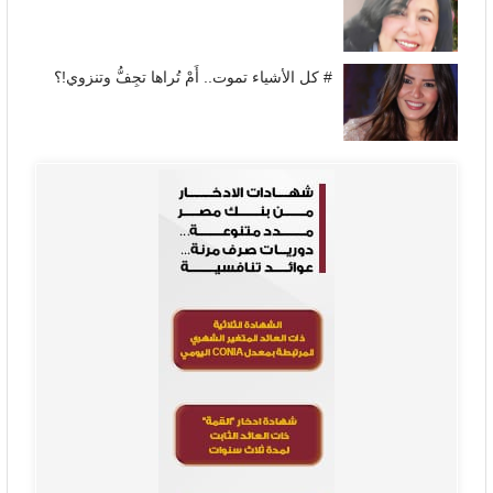
# كل الأشياء تموت.. أَمْ تُراها تجِفُّ وتنزوي!؟