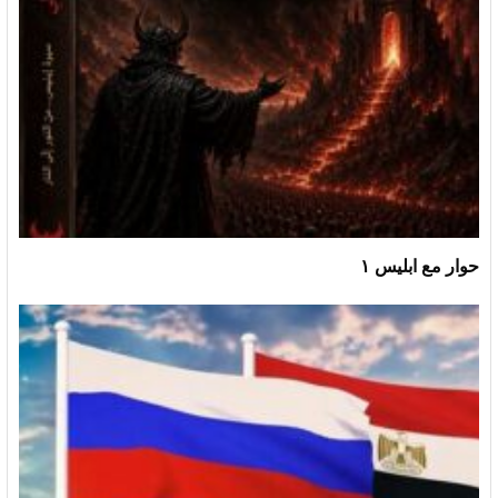
حوار مع ابليس ١