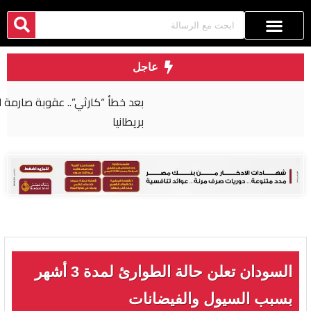
عاجل
بعد خطأ “كارثي”.. عقوبة صارمة لجراح مصري في
بريطانيا
السودان تعلن حالة الطوارئ لمدة 3 أشهر
بسبب السيول والفيضانات