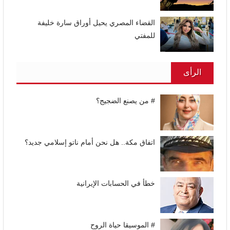
القضاء المصري يحيل أوراق سارة خليفة
للمفتي
الرأى
# من يصنع الضجيج؟
اتفاق مكة.. هل نحن أمام ناتو إسلامي جديد؟
خطأ في الحسابات الإيرانية
# الموسيقا حياة الروح