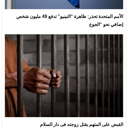
الأمم المتحدة تحذر: ظاهرة “النينيو” تدفع 49 مليون شخص
إضافي نحو “الجوع
القبض على المتهم بقتل زوجته فى دار السلام