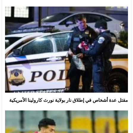
مقتل عدة أشخاص في إطلاق نار بولاية نورث كارولينا الأمريكية