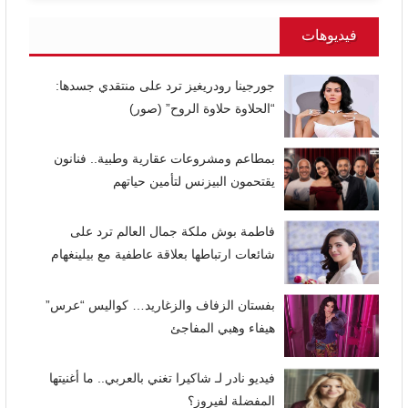
فيديوهات
جورجينا رودريغيز ترد على منتقدي جسدها:
“الحلاوة حلاوة الروح” (صور)
بمطاعم ومشروعات عقارية وطبية.. فنانون
يقتحمون البيزنس لتأمين حياتهم
فاطمة بوش ملكة جمال العالم ترد على
شائعات ارتباطها بعلاقة عاطفية مع بيلينغهام
بفستان الزفاف والزغاريد… كواليس “عرس”
هيفاء وهبي المفاجئ
فيديو نادر لـ شاكيرا تغني بالعربي.. ما أغنيتها
المفضلة لفيروز؟