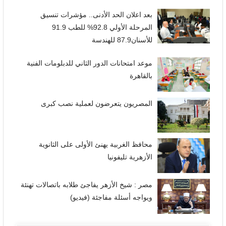
بعد اعلان الحد الأدنى.. مؤشرات تنسيق
المرحلة الأولي 92.8% للطب 91.9
للأسنان87.9 للهندسة
موعد امتحانات الدور الثاني للدبلومات الفنية
بالقاهرة
المصريون يتعرضون لعملية نصب كبرى
محافظ الغربية يهنئ الأولى على الثانوية
الأزهرية تليفونيا
مصر : شيخ الأزهر يفاجئ طلابه باتصالات تهنئة
ويواجه أسئلة مفاجئة (فيديو)