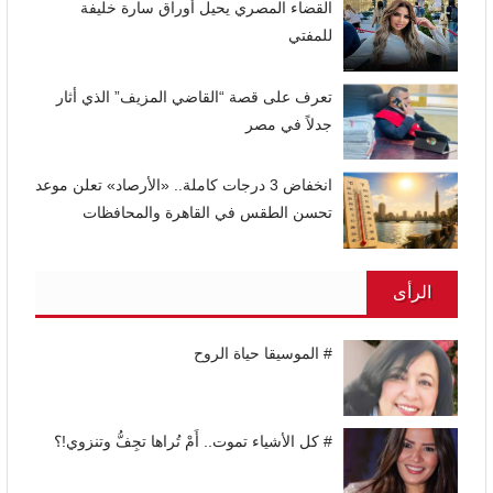
القضاء المصري يحيل أوراق سارة خليفة
للمفتي
تعرف على قصة “القاضي المزيف” الذي أثار
جدلاً في مصر
انخفاض 3 درجات كاملة.. «الأرصاد» تعلن موعد
تحسن الطقس في القاهرة والمحافظات
الرأى
# الموسيقا حياة الروح
# كل الأشياء تموت.. أَمْ تُراها تجِفُّ وتنزوي!؟