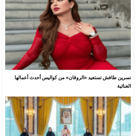
نسرين طافش تستعيد «الروقان» من كواليس أحدث أعمالها
الغنائية