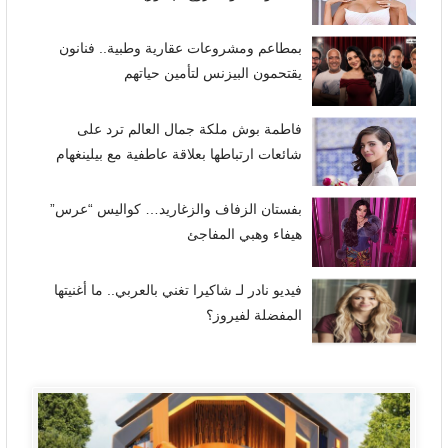
بمطاعم ومشروعات عقارية وطبية.. فنانون
يقتحمون البيزنس لتأمين حياتهم
فاطمة بوش ملكة جمال العالم ترد على
شائعات ارتباطها بعلاقة عاطفية مع بيلينغهام
بفستان الزفاف والزغاريد… كواليس “عرس”
هيفاء وهبي المفاجئ
فيديو نادر لـ شاكيرا تغني بالعربي.. ما أغنيتها
المفضلة لفيروز؟