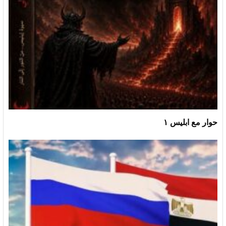
حوار مع ابليس ١