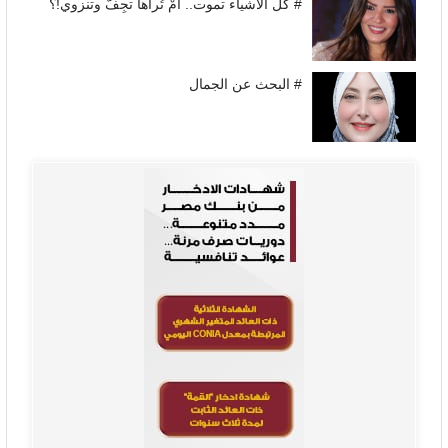
# كل الأشياء تموت.. أَمْ تُراها تجِفُّ وتنزوي!؟
# البحث عن الجمال