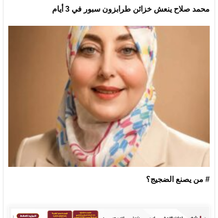
محمد صلاح ينعش خزائن طرابزون سبور في 3 أيام
# من يصنع الضجيج؟