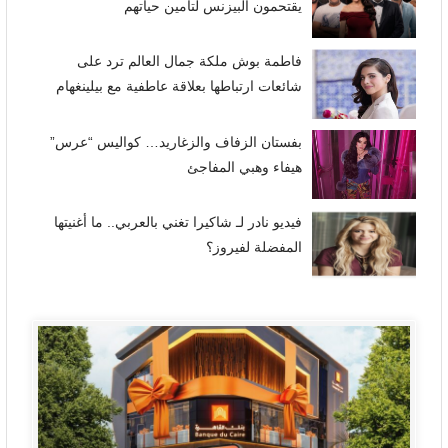
يقتحمون البيزنس لتأمين حياتهم
فاطمة بوش ملكة جمال العالم ترد على
شائعات ارتباطها بعلاقة عاطفية مع بيلينغهام
بفستان الزفاف والزغاريد… كواليس “عرس”
هيفاء وهبي المفاجئ
فيديو نادر لـ شاكيرا تغني بالعربي.. ما أغنيتها
المفضلة لفيروز؟