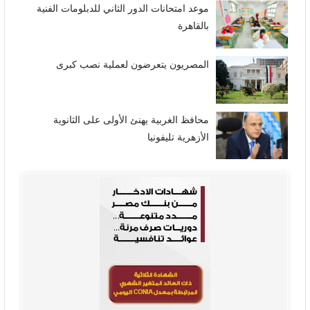
موعد امتحانات الدور الثاني للدبلومات الفنية
بالقاهرة
المصريون يتعرضون لعملية نصب كبرى
محافظ الغربية يهنئ الأولى على الثانوية
الأزهرية تليفونيا