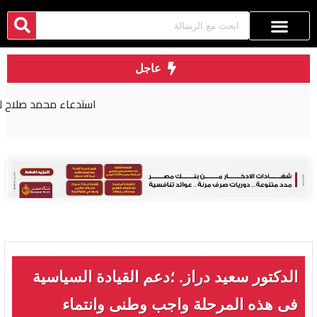
عاجل
استدعاء محمد صلاح للمثول أمام القضاء المصري
الدكتور سعيد دراز. ؛دعم القيادة السياسية
فى هذه المرحلة واجب وطنى وانتماء