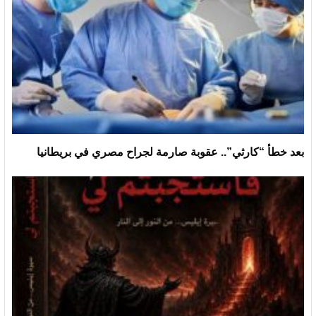
بعد خطأ “كارثي”.. عقوبة صارمة لجراح مصري في بريطانيا