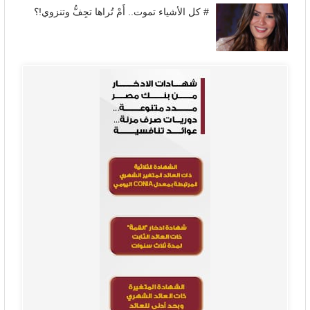
# كل الأشياء تموت.. أَمْ تُراها تجِفُّ وتنزوي!؟