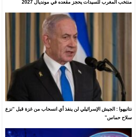
منتخب المغرب للسيدات يحجز مقعده في مونديال 2027
نتانيهوا : الجيش الإسرائيلي لن ينفذ أي انسحاب من غزة قبل “نزع
سلاح حماس”