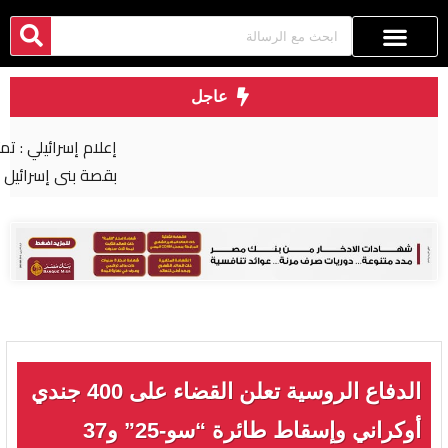
عاجل
إعلام إسرائيلي : تمثال رمسيس الثاني تربطه علاقة
بقصة بني إسرائيل في مصر
الدفاع الروسية تعلن القضاء على 400 جندي
أوكراني وإسقاط طائرة “سو-25” و37