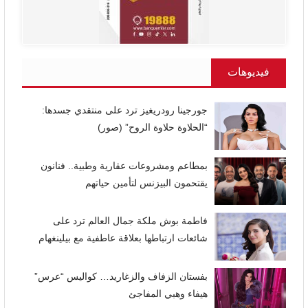
فيديوهات
جورجينا رودريغيز ترد على منتقدي جسدها:
“الحلاوة حلاوة الروح” (صور)
بمطاعم ومشروعات عقارية وطبية.. فنانون
يقتحمون البيزنس لتأمين حياتهم
فاطمة بوش ملكة جمال العالم ترد على
شائعات ارتباطها بعلاقة عاطفية مع بيلينغهام
بفستان الزفاف والزغاريد… كواليس “عرس”
هيفاء وهبي المفاجئ