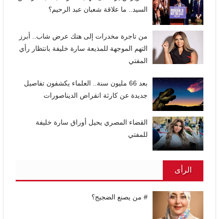
السيد.. ما علاقة شعبان عبد الرحيم؟
من تاجرة مخدرات إلى هتك عرض شاب.. أبرز
التهم الموجهة للمذيعة سارة خليفة بانتظار رأي
المفتي
بعد 66 مليون سنة.. العلماء يكشفون تفاصيل
جديدة عن كارثة انقراض الديناصورات
القضاء المصري يحيل أوراق سارة خليفة
للمفتي
الرأى
# من يصنع الضجيج؟