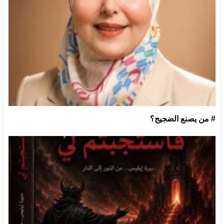
# من يصنع الضجيج؟