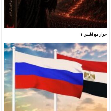
حوار مع ابليس ١