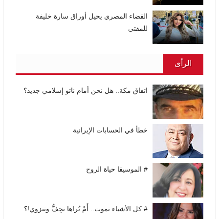
القضاء المصري يحيل أوراق سارة خليفة
للمفتي
الرأى
اتفاق مكة.. هل نحن أمام ناتو إسلامي جديد؟
خطأ في الحسابات الإيرانية
# الموسيقا حياة الروح
# كل الأشياء تموت.. أَمْ تُراها تجِفُّ وتنزوي!؟