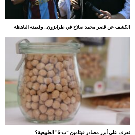
الكشف عن قصر محمد صلاح في طرابزون.. وقيمته الباهظة
تعرف على أبرز مصادر فيتامين “ب-6” الطبيعية؟