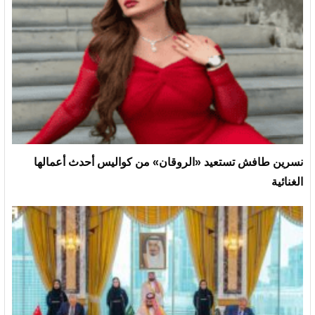
نسرين طافش تستعيد «الروقان» من كواليس أحدث أعمالها
الغنائية