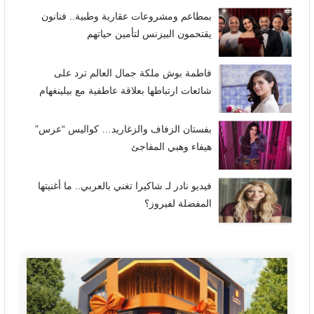
بمطاعم ومشروعات عقارية وطبية.. فنانون
يقتحمون البيزنس لتأمين حياتهم
فاطمة بوش ملكة جمال العالم ترد على
شائعات ارتباطها بعلاقة عاطفية مع بيلينغهام
بفستان الزفاف والزغاريد… كواليس “عرس”
هيفاء وهبي المفاجئ
فيديو نادر لـ شاكيرا تغني بالعربي.. ما أغنيتها
المفضلة لفيروز؟