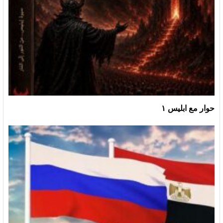
حوار مع ابليس ١